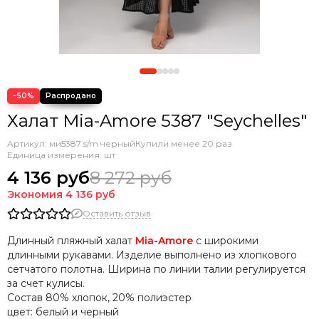
−50%
Халат Mia-Amore 5387 "Seychelles"
Артикул:
ми5387 s/m черный
Купили менее 20 раз
Единица измерения: шт
4 136 руб
8 272 руб
Экономия
4 136 руб
Оставить отзыв
Длинный пляжный халат
Mia-Amore
с широкими
длинными рукавами. Изделие выполнено из хлопкового
сетчатого полотна. Ширина по линии талии регулируется
за счет кулисы.
Состав
80% хлопок, 20% полиэстер
цвет: белый и черный