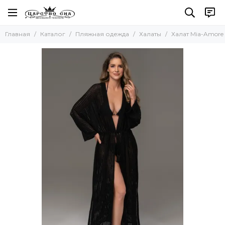
Пляжная одежда
Главная
Каталог
Пляжная одежда
Халаты
Халат Mia-Amore 5
Все товары
Сарафаны
Халаты
Туники
Комплект с шортами
Комплект с брюками
Комбинезоны
Купальник