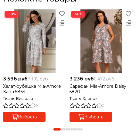
−50%
−50%
3 596 руб
3 236 руб
7 192 руб
6 472 руб
Халат-рубашка Mia-Amore
Сарафан Mia-Amore Daisy
Kanti 5864
5820
Ткань: Вискоза
Ткань: Хлопок
0
0
Выбрать
Выбрать