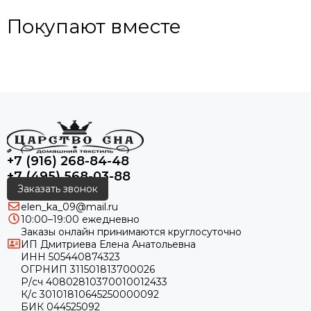
Покупают вместе
+7 (916) 268-84-48
+7 (495) 568-03-88
Заказать звонок
elen_ka_09@mail.ru
10:00–19:00 ежедневно
Заказы онлайн принимаются круглосуточно
ИП Дмитриева Елена Анатольевна
ИНН 505440874323
ОГРНИП 311501813700026
Р/сч 40802810370010012433
К/с 30101810645250000092
БИК 044525092