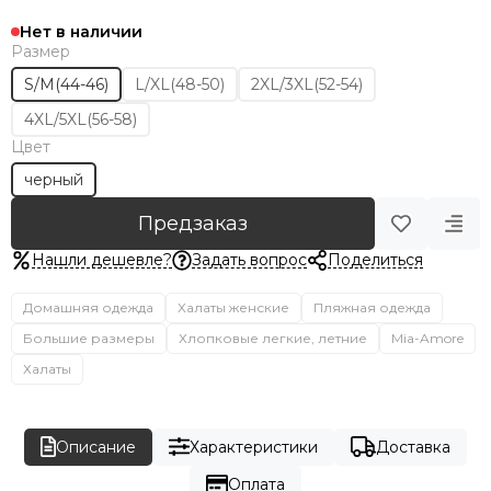
Нет в наличии
Размер
S/M(44-46)
L/XL(48-50)
2XL/3XL(52-54)
4XL/5XL(56-58)
Цвет
черный
Предзаказ
Нашли дешевле?
Задать вопрос
Поделиться
Домашняя одежда
Халаты женские
Пляжная одежда
Большие размеры
Хлопковые легкие, летние
Mia-Amore
Халаты
Описание
Характеристики
Доставка
Оплата