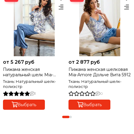
от 5 267 руб
от 2 877 руб
Пижама женская
Пижама женская шелковая
натуральный шелк Mia-
Mia-Amore Дольче Вита 5912
Amore Дольче Вита 5916
Ткань: Натуральный шелк-
Ткань: Натуральный шелк-
полиэстр
полиэстр
1
0
Выбрать
Выбрать