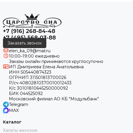
+7 (916) 268-84-48
+7 (495) 568-03-88
Заказать звонок
elen_ka_09@mail.ru
10:00–19:00 ежедневно
Заказы онлайн принимаются круглосуточно
ИП Дмитриева Елена Анатольевна
ИНН 505440874323
ОГРНИП 311501813700026
Р/сч 40802810370010012433
К/с 30101810645250000092
БИК 044525092
Московский филиал АО КБ "Модульбанк"
Telegram
MAX
Каталог
Халаты женские