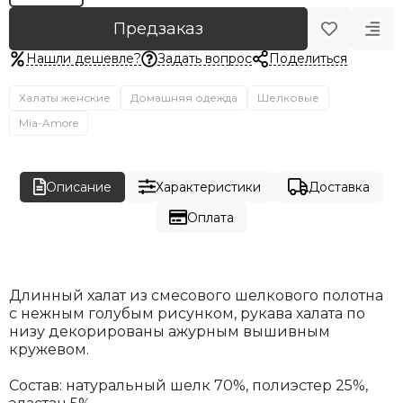
Предзаказ
Нашли дешевле?
Задать вопрос
Поделиться
Халаты женские
Домашняя одежда
Шелковые
Mia-Amore
Описание
Характеристики
Доставка
Оплата
Длинный халат из смесового шелкового полотна
с нежным голубым рисунком, рукава халата по
низу декорированы ажурным вышивным
кружевом.
Состав: натуральный шелк 70%, полиэстер 25%,