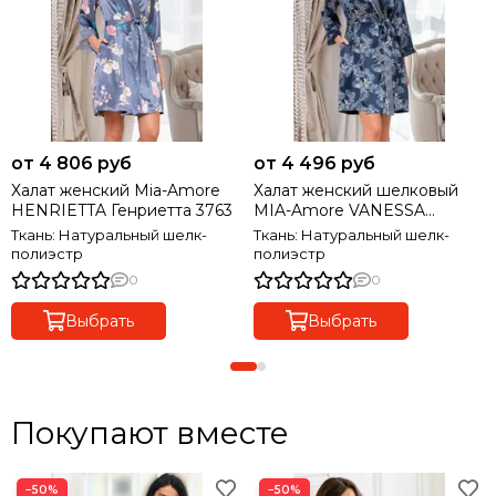
от 4 806 руб
от 4 496 руб
Халат женский Mia-Amore
Халат женский шелковый
HENRIETTA Генриетта 3763
MIA-Amore VANESSA
ВАНЕСА 3773
Ткань: Натуральный шелк-
Ткань: Натуральный шелк-
полиэстр
полиэстр
0
0
Выбрать
Выбрать
Покупают вместе
−50%
−50%