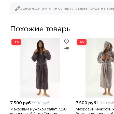
Российский размер
Размер производителя
О
Здесь еще никто не оставлял отзывы. Будьте перв
46-48
М
9
50-52
L/XL
9
Похожие товары
52-54
2XL
10
−5%
−5%
54-56
3XL
10
58-60
4XL
11
7 500 руб
7 500 руб
7 900 руб
7 900 ру
Махровый мужской халат 7230
Махровый мужской х
коричневый Nusa Турция
бежево-коричневый