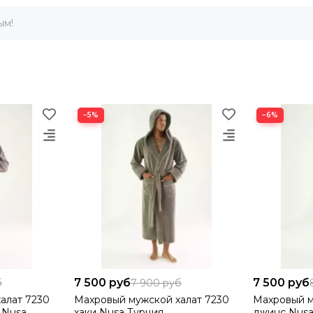
бхват груди, в см
Обхват бедер, в см
Обхват талии, в
ым!
0-98
96-104
78-86
8-106
104-112
86-94
2-110
108-116
90-98
−5%
−6%
6-114
112-120
94-102
4-122
120-128
102-110
7 500 руб
7 500 руб
б
7 900 руб
алат 7230
Махровый мужской халат 7230
Махровый м
 Nusa
хаки Nusa Турция
джинс Nusa