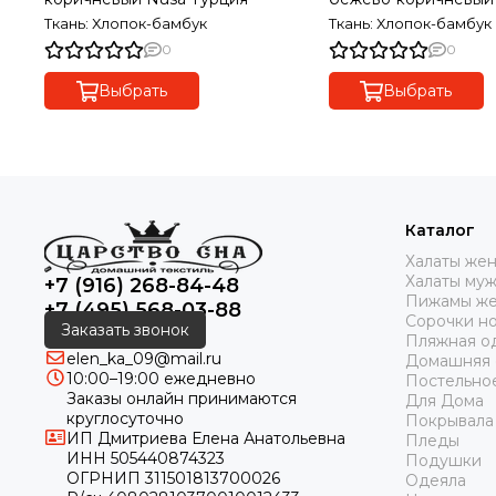
Турция
Ткань: Хлопок-бамбук
Ткань: Хлопок-бамбук
0
0
Выбрать
Выбрать
Каталог
Халаты же
Халаты му
+7 (916) 268-84-48
Пижамы же
+7 (495) 568-03-88
Сорочки н
Заказать звонок
Пляжная о
elen_ka_09@mail.ru
Домашняя
10:00–19:00 ежедневно
Постельно
Заказы онлайн принимаются
Для Дома
круглосуточно
Покрывала
ИП Дмитриева Елена Анатольевна
Пледы
ИНН 505440874323
Подушки
ОГРНИП 311501813700026
Одеяла