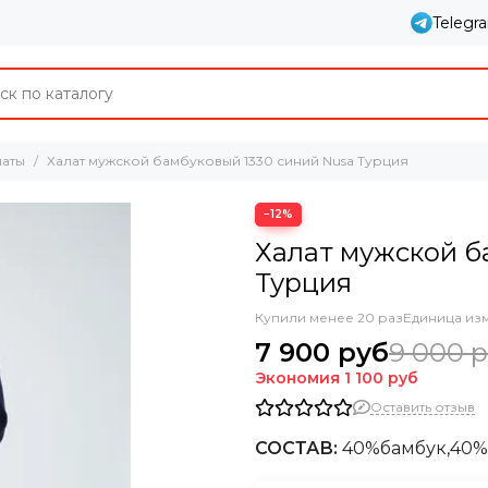
Telegr
латы
Халат мужской бамбуковый 1330 синий Nusa Турция
−12%
Халат мужской б
Турция
Купили менее 20 раз
Единица из
7 900 руб
9 000 
Экономия
1 100 руб
Оставить отзыв
СОСТАВ:
40%бамбук,40%