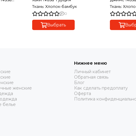
Ткань: Хлопок-бамбук
Ткань: Хлоп
0
Выбрать
Выбр
Нижнее меню
нские
Личный кабинет
жские
Обратная связь
нские
Блог
очные женские
Как сделать предоплату
дежда
Оферта
 одежда
Политика конфиденциальн
е белье