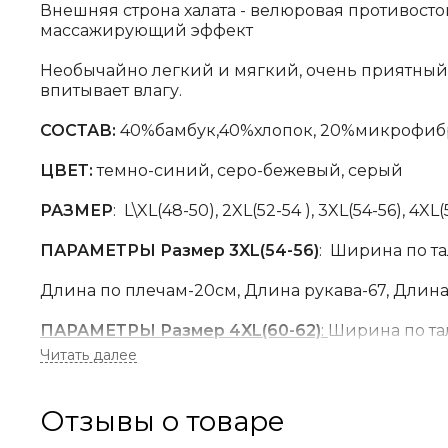
Внешняя строна халата - велюровая противосто
массажирующий эффект
Необычайно легкий и мягкий, очень приятный
впитывает влагу.
СОСТАВ:
40%бамбук,40%хлопок, 20%микрофи
ЦВЕТ:
темно-синий, серо-бежевый, серый
РАЗМЕР
:
L\XL(48-50), 2XL(52-54 ), 3XL(54-56), 4XL
ПАРАМЕТРЫ Размер 3XL(54-56)
:
Ширина по тал
Длина по плечам-20
см, Длина рукава-67, Длин
ПАРАМЕТРЫ Размер 4XL(60-62)
:
Ширина по тал
Ширина по плечам-20см, Длина рукава-67см, Д
Отзывы о товаре