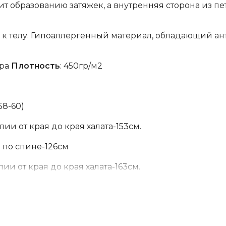
ит образованию затяжек, а внутренняя сторона из п
 к телу. Гипоаллергенный материал, обладающий а
бра
Плотность
: 450гр/м2
(58-60)
ии от края до края халата-153см.
а по спине-126см
ии от края до края халата-163см.
лина по спине-126см