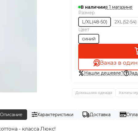
в 1 магазине
В наличии
Размер
L/XL(48-50)
2XL(52-54)
Цвет
синий
Заказ в один
Нашли дешевле?
Зад
Домашняя одежда
Халаты м
Описание
Характеристики
Доставка
Опла
оттона - класса Люкс!