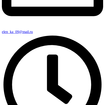
elen_ka_09@mail.ru