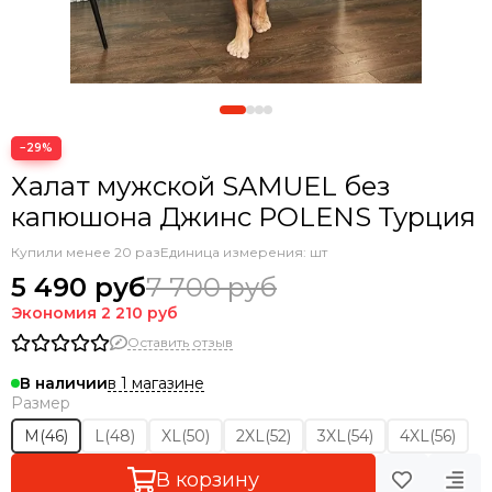
−29%
Халат мужской SAMUEL без
капюшона Джинс POLENS Турция
Купили менее 20 раз
Единица измерения: шт
5 490 руб
7 700 руб
Экономия
2 210 руб
Оставить отзыв
в 1 магазине
В наличии
Размер
M(46)
L(48)
XL(50)
2XL(52)
3XL(54)
4XL(56)
В корзину