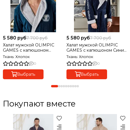
5 580 руб
5 580 руб
7 700 руб
7 700 руб
Халат мужской OLIMPIC
Халат мужской OLIMPIC
GAMES с капюшоном
GAMES с капюшоном Синий
Морская волна POLENS
POLENS Турция
Ткань: Хлопок
Ткань: Хлопок
Турция
0
0
Выбрать
Выбрать
Покупают вместе