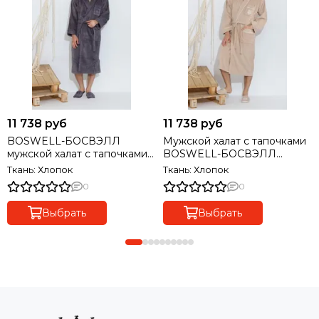
11 738 руб
11 738 руб
BOSWELL-БОСВЭЛЛ
Мужской халат с тапочками
мужской халат с тапочками
BOSWELL-БОСВЭЛЛ
Maison Dor Турция
бежевый Maison Dor Турция
Ткань: Хлопок
Ткань: Хлопок
0
0
Выбрать
Выбрать