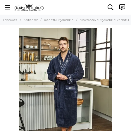
Халаты мужские
Главная
Каталог
Халаты мужские
Махровые мужские халаты
Все товары
Махровые мужские халаты
Вафельные халаты
Шелковые халаты
Легкие халаты