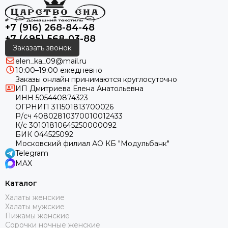
+7 (916) 268-84-48
+7 (495) 568-03-88
Заказать звонок
elen_ka_09@mail.ru
10:00–19:00 ежедневно
Заказы онлайн принимаются круглосуточно
ИП Дмитриева Елена Анатольевна
ИНН 505440874323
ОГРНИП 311501813700026
Р/сч 40802810370010012433
К/с 30101810645250000092
БИК 044525092
Московский филиал АО КБ "Модульбанк"
Telegram
MAX
Каталог
Халаты женские
Халаты мужские
Пижамы женские
Сорочки ночные женские