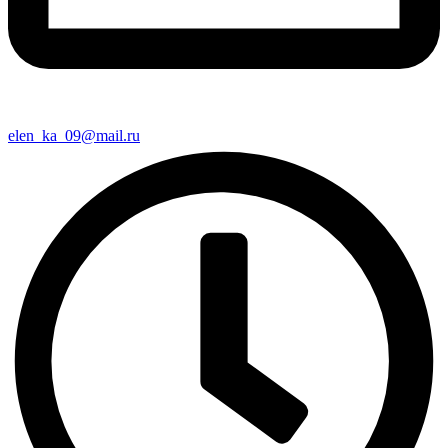
elen_ka_09@mail.ru