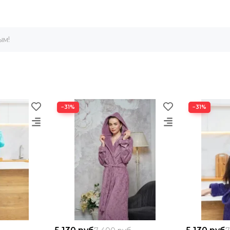
ым!
−31%
−31%