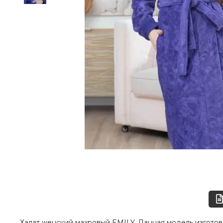
Халат женский махровый EMILY. Данная модель изготов