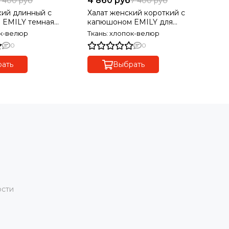
4 860 руб
9 
 400 руб
7 400 руб
кий длинный с
Халат женский короткий с
Ха
 EMILY темная
капюшоном EMILY для
Ti
бассейна
ок-велюр
Ткань: хлопок-велюр
Тк
0
0
ать
Выбрать
ости