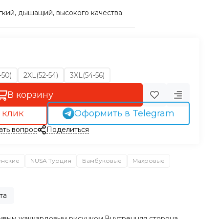
гкий, дышащий, высокого качества
-50)
2XL(52-54)
3XL(54-56)
В корзину
 клик
Оформить в Telegram
ать вопрос
Поделиться
енские
NUSA Турция
Бамбуковые
Махровые
та
чивым жаккардовым рисунком.
Внутренняя сторона