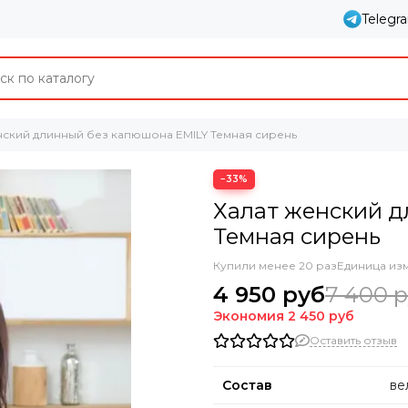
Telegr
нский длинный без капюшона EMILY Темная сирень
−33%
Халат женский д
Темная сирень
Купили менее 20 раз
Единица из
4 950 руб
7 400 
Экономия
2 450 руб
Оставить отзыв
Состав
ве