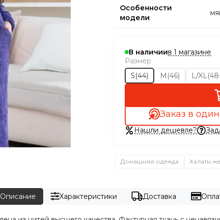
Особенности
мя
модели
в 1 магазине
В наличии
Размер
S(44)
M(46)
L/XL(48
Заказ в один
Нашли дешевле?
Зад
Домашняя одежда
Халаты ж
Описание
Характеристики
Доставка
Опла
лена из нитей высшего качества. Фактурная ткань с ненавяз