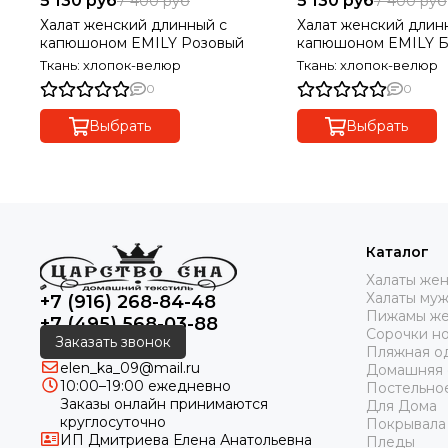
5 130 руб
5 130 руб
7 400 руб
7 400 руб
Халат женский длинный с
Халат женский длин
капюшоном EMILY Розовый
капюшоном EMILY Б
Ткань: хлопок-велюр
Ткань: хлопок-велюр
0
0
Выбрать
Выбрать
Каталог
Халаты же
Халаты му
+7 (916) 268-84-48
Пижамы же
+7 (495) 568-03-88
Сорочки н
Заказать звонок
Пляжная о
elen_ka_09@mail.ru
Домашняя
10:00–19:00 ежедневно
Постельно
Заказы онлайн принимаются
Для Дома
круглосуточно
Покрывала
ИП Дмитриева Елена Анатольевна
Пледы