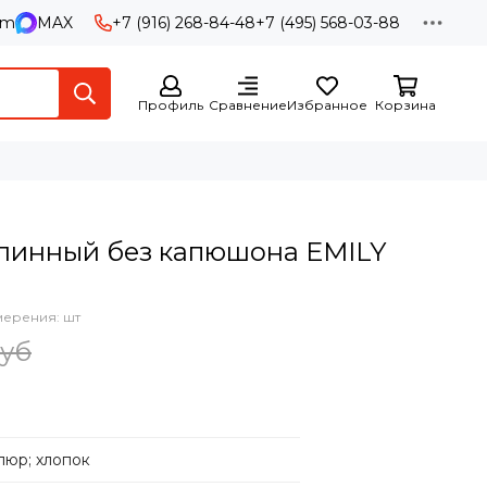
am
MAX
+7 (916) 268-84-48
+7 (495) 568-03-88
Профиль
Сравнение
Избранное
Корзина
линный без капюшона EMILY
мерения: шт
руб
люр; хлопок