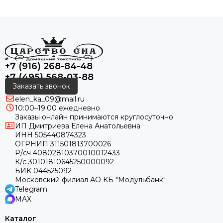
+7 (916) 268-84-48
+7 (495) 568-03-88
Заказать звонок
elen_ka_09@mail.ru
10:00–19:00 ежедневно
Заказы онлайн принимаются круглосуточно
ИП Дмитриева Елена Анатольевна
ИНН 505440874323
ОГРНИП 311501813700026
Р/сч 40802810370010012433
К/с 30101810645250000092
БИК 044525092
Московский филиал АО КБ "Модульбанк"
Telegram
MAX
Каталог