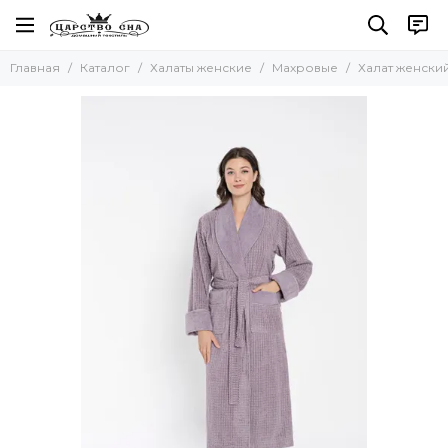
Халаты женские
Главная
Каталог
Халаты женские
Махровые
Халат женски
Все товары
Велюровые
Шелковые
Махровые
Вафельные
Хлопковые легкие, летние
Кимоно
С капюшоном
Бамбуковые
Большие размеры
На молнии