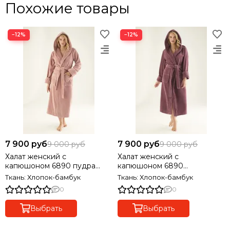
Похожие товары
−12%
−12%
7 900 руб
7 900 руб
9 000 руб
9 000 руб
Халат женский с
Халат женский с
капюшоном 6890 пудра
капюшоном 6890
NUSA
фиолетовый NUSA
Ткань: Хлопок-бамбук
Ткань: Хлопок-бамбук
0
0
Выбрать
Выбрать