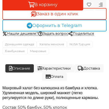
В корзину
Заказ в один клик
Оформить в Telegram
Нашли дешевле?
Задать вопрос
Поделиться
Домашняя одежда
Халаты женские
NUSA Турция
Бамбуковые
Махровые
Описание
Характеристики
Доставка
Оплата
Махровый халат без капюшона из бамбука и хлопка.
Удлиненная модель, широкий манжет (легко
регулируется по длине руки), полноценные карманы.
Состав: 50% бамбук, 50% хлопок