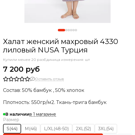
Халат женский махровый 4330
лиловый NUSA Турция
Купили менее 20 раз
Единица измерения: шт
7 200 руб
Оставить отзыв
Состав: 50% бамбук , 50% хлопок
Плотность: 550гр/м2. Ткань-трига бамбук
в 1 магазине
В наличии
Размер
S(44)
M(46)
L/XL(48-50)
2XL(52)
3XL(54)