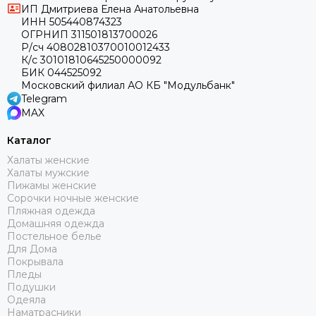
ИП Дмитриева Елена Анатольевна
ИНН 505440874323
ОГРНИП 311501813700026
Р/сч 40802810370010012433
К/с 30101810645250000092
БИК 044525092
Московский филиал АО КБ "Модульбанк"
Telegram
MAX
Каталог
Халаты женские
Халаты мужские
Пижамы женские
Сорочки ночные женские
Пляжная одежда
Домашняя одежда
Постельное белье
Для Дома
Покрывала
Пледы
Подушки
Одеяла
Наматрасники