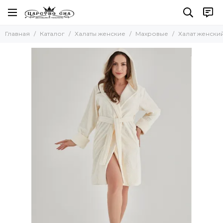
Халаты женские
Главная
Каталог
Халаты женские
Махровые
Халат женски
Все товары
Велюровые
Шелковые
Махровые
Вафельные
Хлопковые легкие, летние
Кимоно
С капюшоном
Бамбуковые
Большие размеры
На молнии