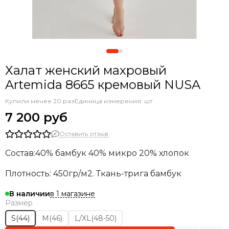
Халат женский махровый
Artemida 8665 кремовый NUSA
Купили менее 20 раз
Единица измерения: шт
7 200 руб
Оставить отзыв
Состав:40% бамбук 40% микро 20% хлопок
Плотность: 450гр/м2. Ткань-трига бамбук
в 1 магазине
В наличии
Размер
S(44)
M(46)
L/XL(48-50)