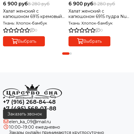
6 900 руб
6 900 руб
8 280 руб
8 280 руб
Халат женский с
Халат женский с
капюшоном 6915 кремовый
капюшоном 6915 пудра Nusa
Nusa Турция
Турция
Ткань: Хлопок-бамбук
Ткань: Хлопок-бамбук
0
0
Выбрать
Выбрать
+7 (916) 268-84-48
+7 (495) 568-03-88
Заказать звонок
elen_ka_09@mail.ru
10:00–19:00 ежедневно
Заказы онлайн принимаются круглосуточно