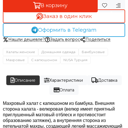
В корзину
Заказ в один клик
Оформить в Telegram
Нашли дешевле?
Задать вопрос
Поделиться
Халаты женские
Домашняя одежда
Бамбуковые
Махровые
С капюшоном
NUSA Турция
Описание
Характеристики
Доставка
Оплата
Махровый халат с капюшоном из бамбука. Внешняя
сторона халата - велюровая (велюр имеет приятный
приглушенный матовый отблеск и противостоит
образованию затяжек), а внутренняя сторона из
петельчатой махры, создающей легкий массажирующий