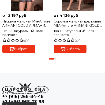
от 3 197 руб
от 4 136 руб
Пижама женская Mia-Amore
Сорочка женская шелковая
ARMANI GOLD АРМАНИ
MIA-Amore ARMANI GOLD
ГОЛД 3492
АРМАНИ ГОЛД 3498
Ткань: Натуральный шелк-
Ткань: Натуральный шелк-
полиэстр
полиэстр
0
0
Выбрать
Выбрать
+7 (916) 268-84-48
+7 (495) 568-03-88