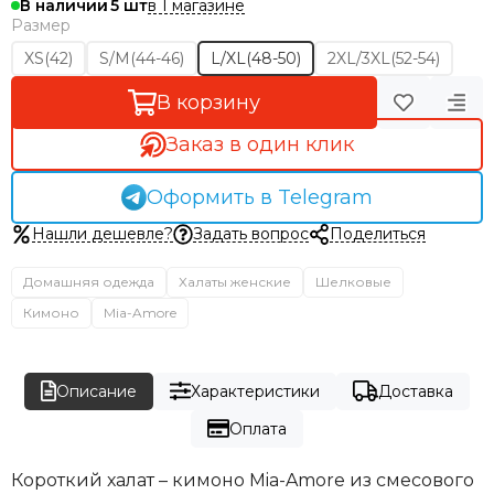
в 1 магазине
В наличии
5
Размер
XS(42)
S/M(44-46)
L/XL(48-50)
2XL/3XL(52-54)
В корзину
Заказ в один клик
Оформить в Telegram
Нашли дешевле?
Задать вопрос
Поделиться
Домашняя одежда
Халаты женские
Шелковые
Кимоно
Mia-Amore
Описание
Характеристики
Доставка
Оплата
Короткий халат – кимоно Mia-Amore из смесового