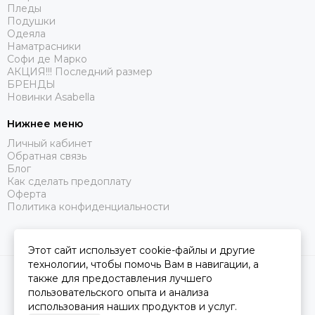
Пледы
Подушки
Одеяла
Наматрасники
Софи де Марко
АКЦИЯ!!! Последний размер
БРЕНДЫ
Новинки Asabella
Нижнее меню
Личный кабинет
Обратная связь
Блог
Как сделать предоплату
Оферта
Политика конфиденциальности
Этот сайт использует cookie-файлы и другие
технологии, чтобы помочь Вам в навигации, а
2026 © Царство Сна.
Карта сайта
также для предоставления лучшего
пользовательского опыта и анализа
использования наших продуктов и услуг.