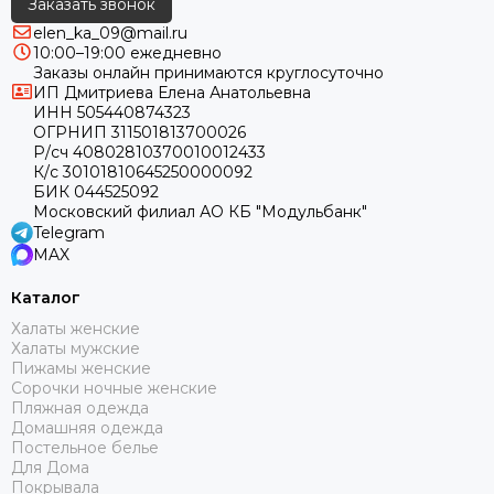
Заказать звонок
elen_ka_09@mail.ru
10:00–19:00 ежедневно
Заказы онлайн принимаются круглосуточно
ИП Дмитриева Елена Анатольевна
ИНН 505440874323
ОГРНИП 311501813700026
Р/сч 40802810370010012433
К/с 30101810645250000092
БИК 044525092
Московский филиал АО КБ "Модульбанк"
Telegram
MAX
Каталог
Халаты женские
Халаты мужские
Пижамы женские
Сорочки ночные женские
Пляжная одежда
Домашняя одежда
Постельное белье
Для Дома
Покрывала