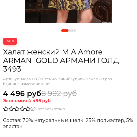
−50%
Халат женский MIA Amore
ARMANI GOLD АРМАНИ ГОЛД
3493
Артикул:
ми3493 L/XL темно-синий
Купили менее 20 раз
Единица измерения: шт
4 496 руб
8 992 руб
Экономия
4 496 руб
Оставить отзыв
Состав: 70% натуральный шелк, 25% полиэстер, 5%
эластан