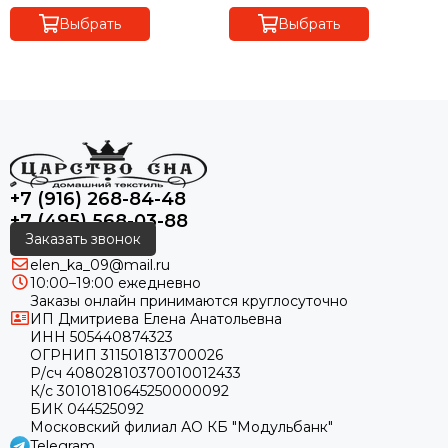
Выбрать
Выбрать
+7 (916) 268-84-48
+7 (495) 568-03-88
Заказать звонок
elen_ka_09@mail.ru
10:00–19:00 ежедневно
Заказы онлайн принимаются круглосуточно
ИП Дмитриева Елена Анатольевна
ИНН 505440874323
ОГРНИП 311501813700026
Р/сч 40802810370010012433
К/с 30101810645250000092
БИК 044525092
Московский филиал АО КБ "Модульбанк"
Telegram