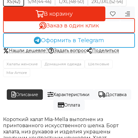
XS(42)
S/M(44-46)
L/XL(48-50)
2XL/3XL(52-54)
В корзину
Заказ в один клик
Оформить в Telegram
Нашли дешевле?
Задать вопрос
Поделиться
Халаты женские
Домашняя одежда
Шелковые
Mia-Amore
Описание
Характеристики
Доставка
Оплата
Короткий халат Mia-Mella выполнен из
принтованного искусственного шелка. Борт
халата, низ рукавов и изделия украшены
ажурным контрастным кружевом. Халат