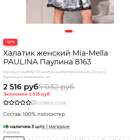
−50%
Халатик женский Mia-Mella
PAULINA Паулина 8163
Артикул:
ми8163 XS молочный
Купили менее 20 раз
Единица измерения: шт
2 516 руб
5 032 руб
Экономия
2 516 руб
Оставить отзыв
Состав: 100% полиэстер
в 1 магазине
В наличии
3
Размер