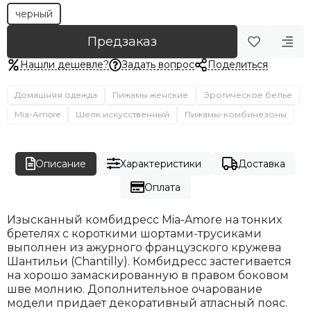
черный
Предзаказ
Нашли дешевле?
Задать вопрос
Поделиться
Домашняя одежда
Пижамы женские
Эротическое белье
Mia-Amore
Шелк искусственный
Пижамы-комбинезоны
Описание
Характеристики
Доставка
Оплата
Изысканный комбидресс Mia-Amore на тонких
бретелях с короткими шортами-трусиками
выполнен из ажурного французского кружева
Шантильи (Chantilly). Комбидресс застегивается
на хорошо замаскированную в правом боковом
шве молнию. Дополнительное очарование
модели придает декоративный атласный пояс.