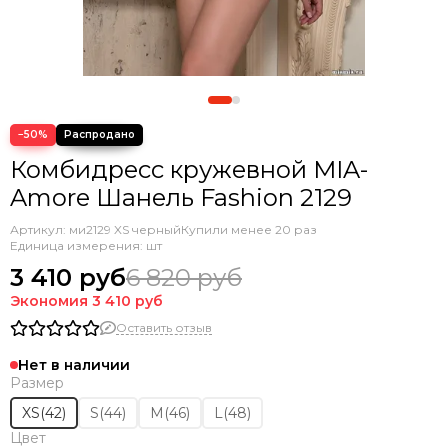
−50%
Комбидресс кружевной MIA-
Amore Шанель Fashion 2129
Артикул:
ми2129 XS черный
Купили менее 20 раз
Единица измерения: шт
3 410 руб
6 820 руб
Экономия
3 410 руб
Оставить отзыв
Нет в наличии
Размер
XS(42)
S(44)
M(46)
L(48)
Цвет