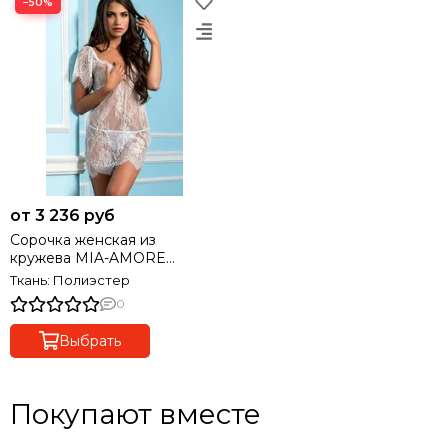
−50%
от 3 236 руб
Сорочка женская из
кружева MIA-AMORE
Шанель 2024 белая
Ткань: Полиэстер
0
Выбрать
Покупают вместе