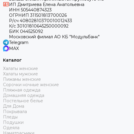
ИП Дмитриева Елена Анатольевна
ИНН 505440874323
ОГРНИП 311501813700026
Р/сч 40802810370010012433
К/с 30101810645250000092
БИК 044525092
Московский филиал АО КБ "Модульбанк"
Telegram
MAX
Каталог
Халаты женские
Халаты мужские
Пижамы женские
Сорочки ночные женские
Пляжная одежда
Домашняя одежда
Постельное белье
Для Дома
Покрывала
Пледы
Подушки
Одеяла
Наматрасники