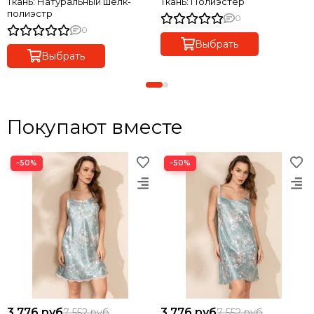
Ткань: Натуральный шелк-
Ткань: Полиэстер
полиэстр
0
0
Выбрать
Выбрать
Покупают вместе
−50%
−50%
3 776 руб
3 776 руб
7 552 руб
7 552 руб