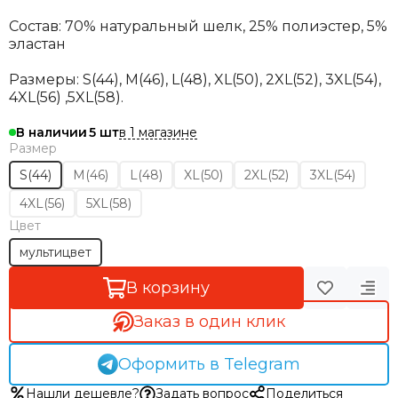
Состав: 70% натуральный шелк, 25% полиэстер, 5%
эластан
Размеры:
S(44), M(46), L(48), XL(50), 2XL(52), 3XL(54),
4XL(56) ,5XL(58).
в 1 магазине
В наличии
5
Размер
S(44)
M(46)
L(48)
XL(50)
2XL(52)
3XL(54)
4XL(56)
5XL(58)
Цвет
мультицвет
В корзину
Заказ в один клик
Оформить в Telegram
Нашли дешевле?
Задать вопрос
Поделиться