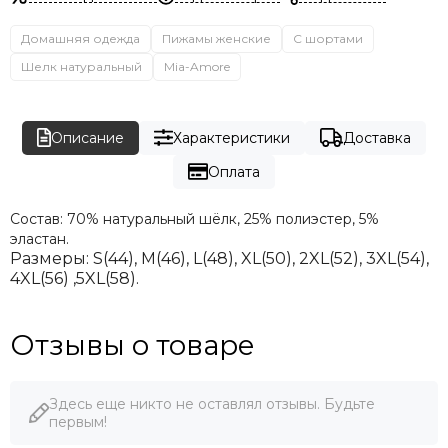
Домашняя одежда
Пижамы женские
С шортами
Шелк натуральный
Mia-Amore
Описание
Характеристики
Доставка
Оплата
Состав:
70% натуральный шёлк, 25% полиэстер, 5%
эластан.
Размеры:
S(44), M(46), L(48), XL(50), 2XL(52), 3XL(54),
4XL(56) ,5XL(58).
Отзывы о товаре
Здесь еще никто не оставлял отзывы. Будьте
первым!