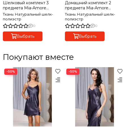
Шелковый комплект 3
Домашний комплект 2
предмета Mia-Amore
предмета Mia-Amore
GRACIA ГРАЦИЯ 3586
MILINDA МИЛИНДА 3726
Ткань: Натуральный шелк-
Ткань: Натуральный шелк-
полиэстр
полиэстр
0
0
Выбрать
Выбрать
Покупают вместе
−50%
−50%