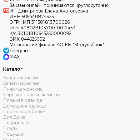
Заказы онлайн принимаются круглосуточно
ИП Дмитриева Елена Анатольевна
ИНН 505440874323
ОГРНИП 311501813700026
Р/сч 40802810370010012433
К/с 30101810645250000092
БИК 044525092
Московский филиал АО КБ "Модульбанк"
Telegram
MAX
Каталог
Халаты женские
Халаты мужские
Пижамы женские
Сорочки ночные женские
Пляжная одежда
Домашняя одежда
Постельное белье
Для Дома
Покрывала
Пледы
Подушки
Одеяла