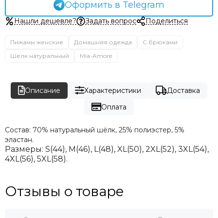
Оформить в Telegram
Нашли дешевле?
Задать вопрос
Поделиться
Пижамы женские
Домашняя одежда
С брюками
Шелк натуральный
Mia-Amore
Описание
Характеристики
Доставка
Оплата
Состав:
70% натуральный шёлк, 25% полиэстер, 5%
эластан.
Размеры:
S(44), M(46), L(48), XL(50), 2XL(52), 3XL(54),
4XL(56)
, 5XL(58).
Отзывы о товаре