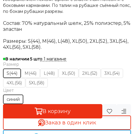
боковыми карманами. По талии на рубашке съёмный пояс,
по бокам рубашки разрезы.
Состав: 70% натуральный шелк, 25% полиэстер, 5%
эластан
Размеры:
S(44), M(46), L(48), XL(50), 2XL(52), 3XL(54),
4XL(56), 5XL(58).
в 1 магазине
В наличии
5
Размер
S(44)
M(46)
L(48)
XL(50)
2XL(52)
3XL(54)
4XL(56)
5XL(58)
Цвет
синий
В корзину
Заказ в один клик