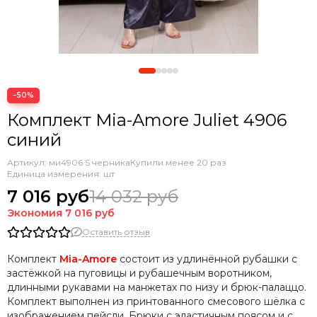
−50%
Комплект Mia-Amore Juliet 4906
синий
Артикул:
ми4906 S черника
Купили менее 20 раз
Единица измерения: шт
7 016 руб
14 032 руб
Экономия
7 016 руб
Оставить отзыв
Комплект
Mia-Amore
состоит из удлинённой рубашки с
застёжкой на пуговицы и рубашечным воротником,
длинными рукавами на манжетах по низу и брюк-палаццо.
Комплект выполнен из принтованного смесового шёлка с
изображением пейсли. Брюки с эластичным поясом и с