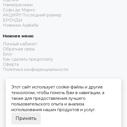
Наматрасники
Софи де Марко
АКЦИЯ!!! Последний размер
БРЕНДЫ
Новинки Asabella
Нижнее меню
Личный кабинет
Обратная связь
Блог
Как сделать предоплату
Оферта
Политика конфиденциальности
Этот сайт использует cookie-файлы и другие
технологии, чтобы помочь Вам в навигации, а
2026 © Царство Сна.
Карта сайта
также для предоставления лучшего
пользовательского опыта и анализа
использования наших продуктов и услуг.
Принять