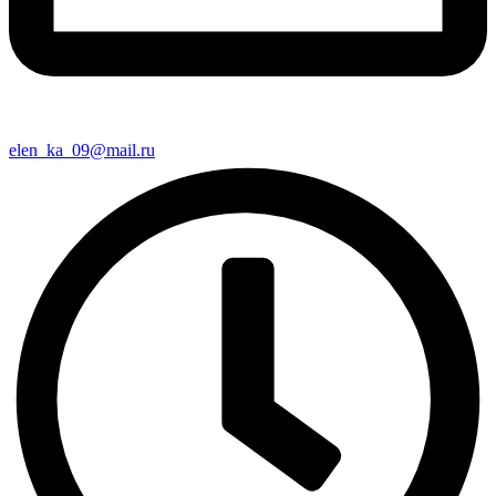
elen_ka_09@mail.ru