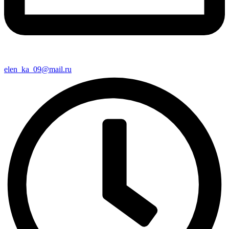
elen_ka_09@mail.ru