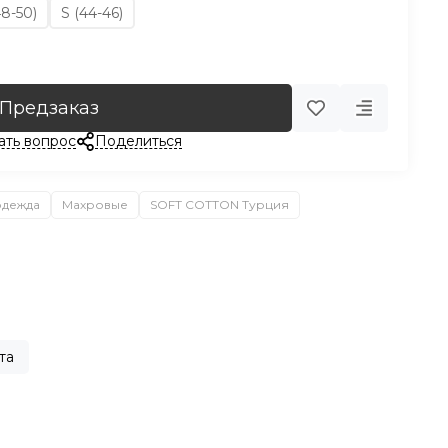
48-50)
S (44-46)
Предзаказ
ать вопрос
Поделиться
одежда
Махровые
SOFT COTTON Турция
та