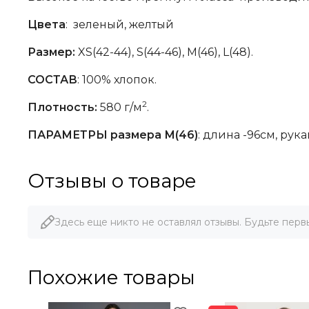
Цвета
: зеленый, желтый
Размер:
XS(42-44), S(44-46), M(46), L(48).
СОСТАВ
: 100% хлопок.
2
Плотность:
580 г/м
.
ПАРАМЕТРЫ размера М(46)
: длина -96см, рук
Отзывы о товаре
Здесь еще никто не оставлял отзывы. Будьте перв
Похожие товары