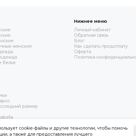
Нижнее меню
нские
Личный кабинет
жские
Обратная связь
нские
Блог
очные женские
Как сделать предоплату
дежда
Оферта
 одежда
Политика конфиденциальн
е белье
ики
арко
Последний размер
abella
пользует cookie-файлы и другие технологии, чтобы помочь
ции, а также для предоставления лучшего