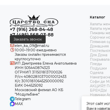
Каталог
Халаты же
Халаты му
+7 (916) 268-84-48
Пижамы же
+7 (495) 568-03-88
Сорочки н
Заказать звонок
Пляжная о
elen_ka_09@mail.ru
Домашняя
10:00–19:00 ежедневно
Постельно
Заказы онлайн принимаются
Для Дома
круглосуточно
Покрывала
ИП Дмитриева Елена Анатольевна
Пледы
ИНН 505440874323
Подушки
ОГРНИП 311501813700026
Одеяла
Р/сч 40802810370010012433
Наматрасн
К/с 30101810645250000092
Софи де М
БИК 044525092
АКЦИЯ!!! 
Московский филиал АО КБ
БРЕНДЫ
"Модульбанк"
Новинки As
Telegram
Этот сайт ис
MAX
Вам в навига