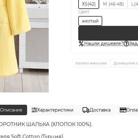
XS(42)
М (46-48)
L(
Цвет
желтый
Нашли дешевле?
Зад
Халаты женские
Домашняя 
Описание
Характеристики
Доставка
Опла
РОТНИК ШАЛЬКА (ХЛОПОК 100%).
ля Soft Cotton (Турция)