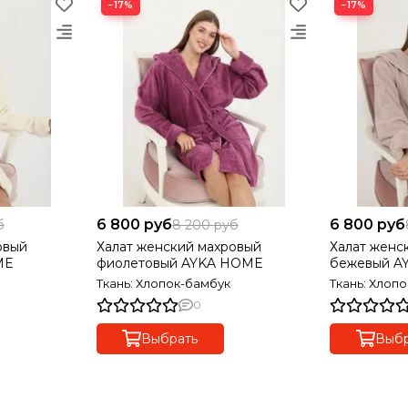
−17%
−17%
6 800 руб
6 800 руб
б
8 200 руб
овый
Халат женский махровый
Халат женс
ME
фиолетовый AYKA HOME
бежевый A
Ткань: Хлопок-бамбук
Ткань: Хлоп
0
Выбрать
Выбр