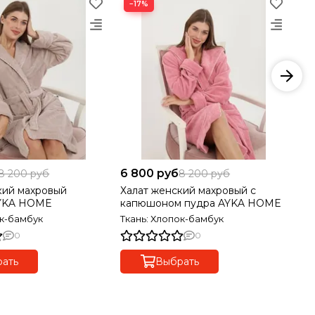
−17%
−
6 800 руб
6 
8 200 руб
8 200 руб
кий махровый
Халат женский махровый с
Ха
YKA HOME
капюшоном пудра AYKA HOME
ме
ок-бамбук
Ткань: Хлопок-бамбук
Тк
0
0
ать
Выбрать