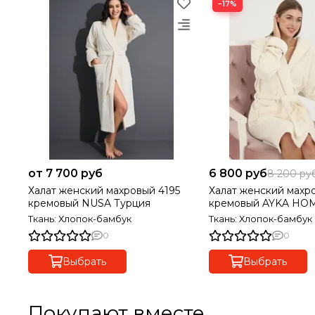
−17%
от 7 700 руб
6 800 руб
8 200 ру
Халат женский махровый 4195
Халат женский махр
кремовый NUSA Турция
кремовый AYKA HO
Ткань: Хлопок-бамбук
Ткань: Хлопок-бамбук
0
0
Выбрать
Выбрать
Покупают вместе