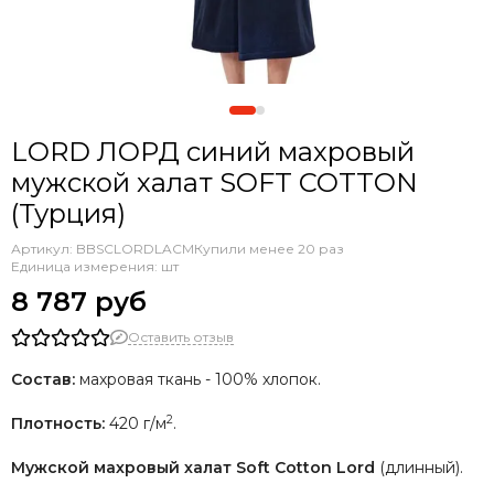
LORD ЛОРД синий махровый
мужской халат SOFT COTTON
(Турция)
Артикул:
BBSCLORDLACM
Купили менее 20 раз
Единица измерения: шт
8 787 руб
Оставить отзыв
Состав:
махровая ткань - 100% хлопок.
2
Плотность:
420 г/м
.
Мужской махровый халат Soft Cotton Lord
(длинный).