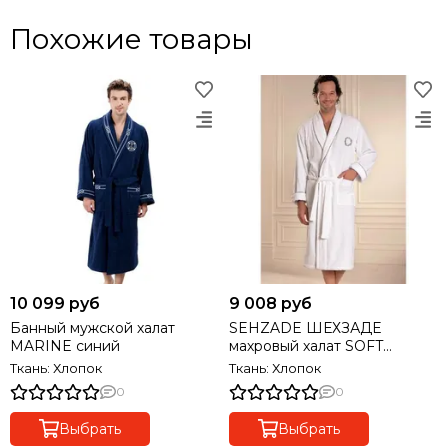
Похожие товары
10 099 руб
9 008 руб
Банный мужской халат
SEHZADE ШЕХЗАДЕ
MARINE синий
махровый халат SOFT
COTTON (Турция) .
Ткань: Хлопок
Ткань: Хлопок
0
0
Выбрать
Выбрать