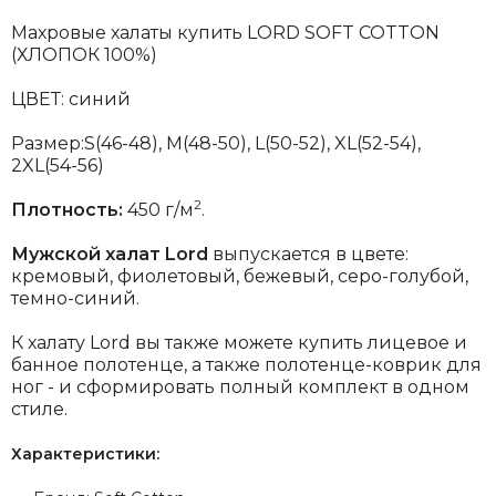
Махровые халаты купить LORD SOFT COTTON
(ХЛОПОК 100%)
ЦВЕТ: синий
Размер:
S(46-48), М(48-50), L(50-52), XL(52-54),
2XL(54-56)
2
Плотность:
450 г/м
.
Мужской халат Lord
выпускается в цвете:
кремовый, фиолетовый, бежевый, серо-голубой,
темно-синий.
К халату Lord вы также можете купить лицевое и
банное полотенце, а также полотенце-коврик для
ног - и сформировать полный комплект в одном
стиле.
Характеристики: