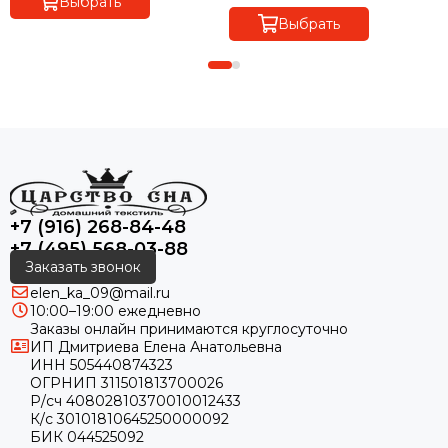
Выбрать
Выбрать
+7 (916) 268-84-48
+7 (495) 568-03-88
Заказать звонок
elen_ka_09@mail.ru
10:00–19:00 ежедневно
Заказы онлайн принимаются круглосуточно
ИП Дмитриева Елена Анатольевна
ИНН 505440874323
ОГРНИП 311501813700026
Р/сч 40802810370010012433
К/с 30101810645250000092
БИК 044525092