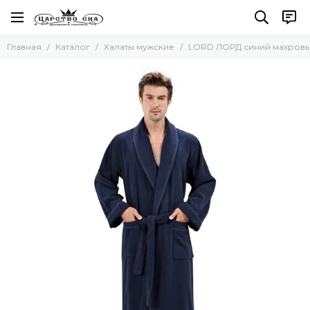
Халаты мужские
Главная
Каталог
Халаты мужские
LORD ЛОРД синий махровый
Все товары
Махровые мужские халаты
Вафельные халаты
Шелковые халаты
Легкие халаты