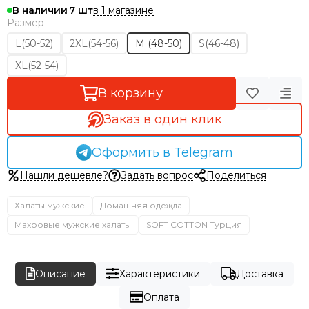
в 1 магазине
В наличии
7
Размер
L(50-52)
2XL(54-56)
M (48-50)
S(46-48)
XL(52-54)
В корзину
Заказ в один клик
Оформить в Telegram
Нашли дешевле?
Задать вопрос
Поделиться
Халаты мужские
Домашняя одежда
Махровые мужские халаты
SOFT COTTON Турция
Описание
Характеристики
Доставка
Оплата