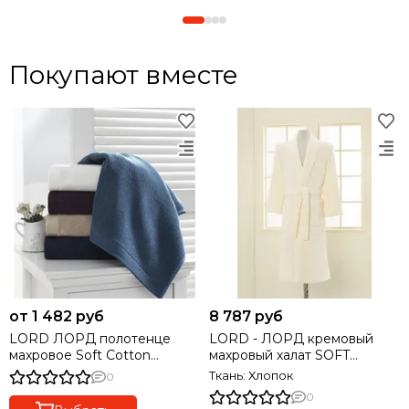
Покупают вместе
от 1 482 руб
8 787 руб
LORD ЛОРД полотенце
LORD - ЛОРД кремовый
махровое Soft Cotton
махровый халат SOFT
(Турция)
COTTON (Турция)
Ткань: Хлопок
0
0