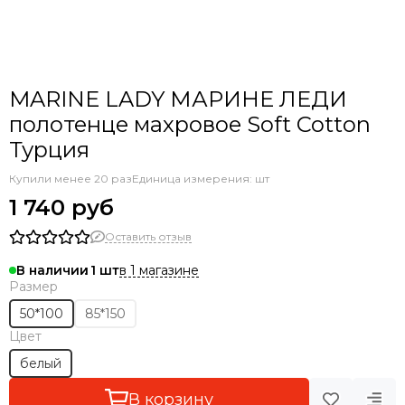
MARINE LADY МАРИНЕ ЛЕДИ
полотенце махровое Soft Cotton
Турция
Купили менее 20 раз
Единица измерения: шт
1 740 руб
Оставить отзыв
в 1 магазине
В наличии
1
Размер
50*100
85*150
Цвет
белый
В корзину