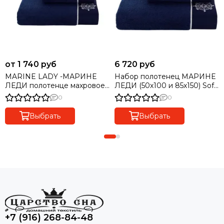
от 1 740 руб
6 720 руб
MARINE LADY -МАРИНЕ
Набор полотенец МАРИНЕ
ЛЕДИ полотенце махровое
ЛЕДИ (50х100 и 85х150) Soft
Soft Cotton (Турция)
Cotton синий
0
0
Выбрать
Выбрать
+7 (916) 268-84-48