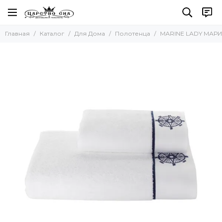
Для Дома
Главная
Каталог
Для Дома
Полотенца
MARINE LADY МАРИН
Все товары
Полотенца
Наборы полотенец
Наборы салфеток
Кухонные полотенца
Для бани и сауны
Пляжные полотенца
Новогодние полотенца
Скатерти
Коврики
Фартуки
Одеяла и Подушки
Акссесуары