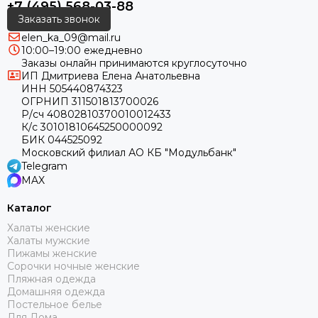
+7 (495) 568-03-88
Заказать звонок
elen_ka_09@mail.ru
10:00–19:00 ежедневно
Заказы онлайн принимаются круглосуточно
ИП Дмитриева Елена Анатольевна
ИНН 505440874323
ОГРНИП 311501813700026
Р/сч 40802810370010012433
К/с 30101810645250000092
БИК 044525092
Московский филиал АО КБ "Модульбанк"
Telegram
MAX
Каталог
Халаты женские
Халаты мужские
Пижамы женские
Сорочки ночные женские
Пляжная одежда
Домашняя одежда
Постельное белье
Для Дома