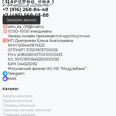
+7 (916) 268-84-48
+7 (495) 568-03-88
Заказать звонок
elen_ka_09@mail.ru
10:00–19:00 ежедневно
Заказы онлайн принимаются круглосуточно
ИП Дмитриева Елена Анатольевна
ИНН 505440874323
ОГРНИП 311501813700026
Р/сч 40802810370010012433
К/с 30101810645250000092
БИК 044525092
Московский филиал АО КБ "Модульбанк"
Telegram
MAX
Каталог
Халаты женские
Халаты мужские
Пижамы женские
Сорочки ночные женские
Пляжная одежда