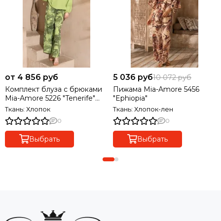
от 4 856 руб
5 036 руб
10 072 руб
Комплект блуза с брюками
Пижама Mia-Amore 5456
Mia-Amore 5226 "Tenerife"
"Ephiopia"
зеленый
Ткань: Хлопок
Ткань: Хлопок-лен
0
0
Выбрать
Выбрать