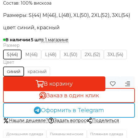
Состав: 100% вискоза
Размеры: S(44) M(46), L(48), XL(50), 2XL(52), 3XL(54)
цвет: синий, красный
в 1 магазине
В наличии
5
Размер
S(44)
M(46)
L(48)
XL(50)
2XL(52)
3XL(54)
Цвет
синий
красный
В корзину
Заказ в один клик
Оформить в Telegram
Нашли дешевле?
Задать вопрос
Поделиться
Домашняя одежда
Пижамы женские
Пляжная одежда