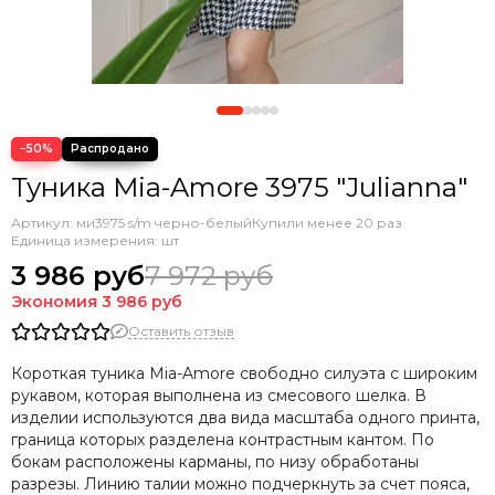
−50%
Туника Mia-Amore 3975 "Julianna"
Артикул:
ми3975 s/m черно-белый
Купили менее 20 раз
Единица измерения: шт
3 986 руб
7 972 руб
Экономия
3 986 руб
Оставить отзыв
Короткая туника Mia-Amore свободно силуэта с широким
рукавом, которая выполнена из смесового шелка. В
изделии используются два вида масштаба одного принта,
граница которых разделена контрастным кантом. По
бокам расположены карманы, по низу обработаны
разрезы. Линию талии можно подчеркнуть за счет пояса,