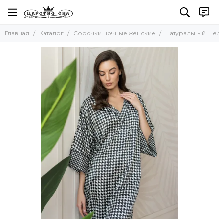
Сорочки ночные женские
Главная
Каталог
Сорочки ночные женские
Натуральный ше
Все товары
Натуральный шелк
Искусственный шелк
Хлопок
Вискоза
Кружевные
Сорочки-рубашки