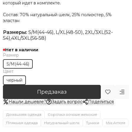
который идет в комплекте.
Состав: 70% натуральный шелк, 25% полиэстер, 5%
эластан
Размеры:
S/M(44-46),
L/
XL(48-50), 2XL/3XL(52-
54),4XL/5XL(56-58)
Нет в наличии
Размер
S/M(44-46)
Цвет
черный
Предзаказ
Нашли дешевле?
Задать вопрос
Поделиться
Домашняя одежда
Сорочки ночные женские
Пляжная одежда
Натуральный шелк
Туники
Mia-Amore