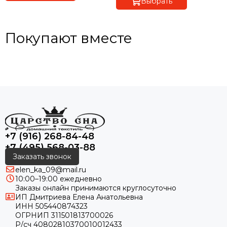
Выбрать
Покупают вместе
+7 (916) 268-84-48
+7 (495) 568-03-88
Заказать звонок
elen_ka_09@mail.ru
10:00–19:00 ежедневно
Заказы онлайн принимаются круглосуточно
ИП Дмитриева Елена Анатольевна
ИНН 505440874323
ОГРНИП 311501813700026
Р/сч 40802810370010012433