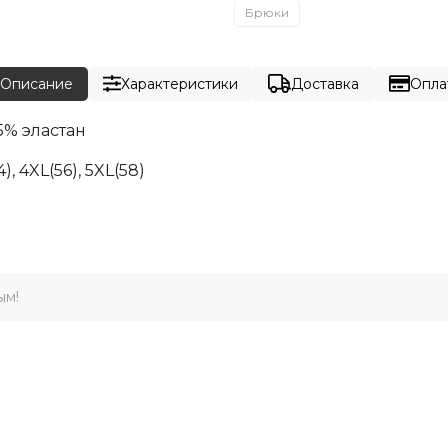
Брюки
Описание
Характеристики
Доставка
Опла
5% эластан
4), 4XL(56), 5XL(58)
ым!