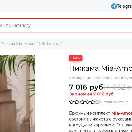
Telegr
Пижама Mia-Amore 4245 "Lorensa"
−50%
Пижама Mia-Amor
Артикул:
ми4245 s оливковый
Куп
7 016 руб
14 032 
Экономия
7 016 руб
Оставить отзыв
Брючный комплект
Mia-Amo
состоит из жакета с рукавам
нагрудным карманом. Отлож
украшены тонкими кантами в