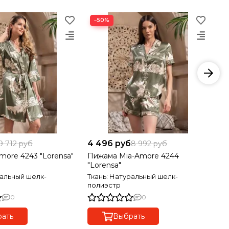
−50%
4 496 руб
6 
9 712 руб
8 992 руб
more 4243 "Lorensa"
Пижама Mia-Amore 4244
Пи
"Lorensa"
"L
ральный шелк-
Ткань: Натуральный шелк-
Тк
полиэстр
по
0
0
ать
Выбрать