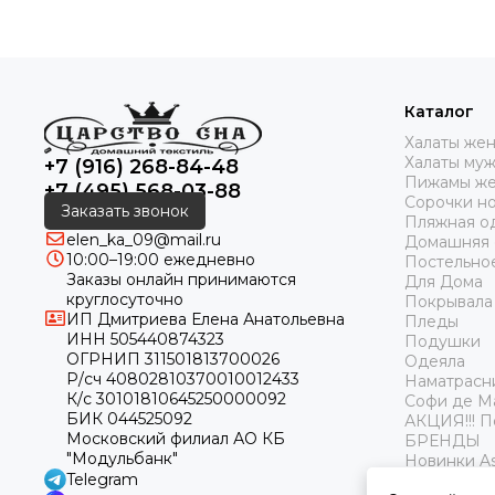
Каталог
Халаты же
Халаты му
+7 (916) 268-84-48
Пижамы же
+7 (495) 568-03-88
Сорочки н
Заказать звонок
Пляжная о
elen_ka_09@mail.ru
Домашняя
10:00–19:00 ежедневно
Постельно
Заказы онлайн принимаются
Для Дома
круглосуточно
Покрывала
ИП Дмитриева Елена Анатольевна
Пледы
ИНН 505440874323
Подушки
ОГРНИП 311501813700026
Одеяла
Р/сч 40802810370010012433
Наматрасн
К/с 30101810645250000092
Софи де М
БИК 044525092
АКЦИЯ!!! 
Московский филиал АО КБ
БРЕНДЫ
"Модульбанк"
Новинки As
Telegram