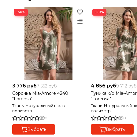
−50%
−50%
3 776 руб
4 856 руб
7 552 руб
9 712 руб
Сорочка Mia-Amore 4240
Туника к/р Mia-Amor
"Lorensa"
"Lorensa"
Ткань: Натуральный шелк-
Ткань: Натуральный ш
полиэстр
полиэстр
0
0
Выбрать
Выбрать