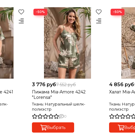
−50%
−50%
3 776 руб
4 856 руб
7 552 руб
e 4241
Пижама Mia-Amore 4242
Халат Mia-A
"Lorensa"
елк-
Ткань: Натуральный шелк-
Ткань: Нату
полиэстр
полиэстр
0
Выбрать
Выбр