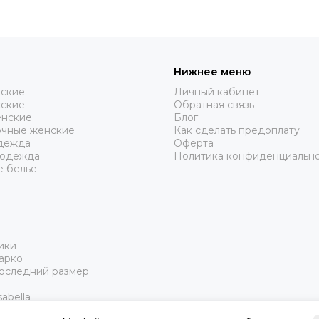
Нижнее меню
нские
Личный кабинет
жские
Обратная связь
нские
Блог
очные женские
Как сделать предоплату
дежда
Оферта
 одежда
Политика конфиденциальн
е белье
ики
арко
Последний размер
abella