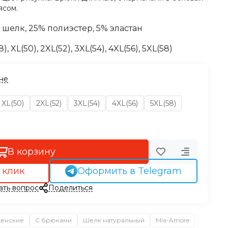
ясом.
 шелк, 25% полиэстер, 5% эластан
8), XL(50), 2XL(52)
, 3XL(54), 4XL(56), 5XL(58)
ине
XL(50)
2XL(52)
3XL(54)
4XL(56)
5XL(58)
В корзину
 клик
Оформить в Telegram
ать вопрос
Поделиться
женские
С брюками
Шелк натуральный
Mia-Amore