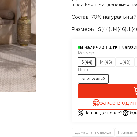
швах. Комплект дополнен по
Состав: 70% натуральный
Размеры:
S(44), М(46), L(4
в 1 магаз
В наличии
1
Размер
S(44)
M(46)
L(48)
Цвет
оливковый
Заказ в один
Нашли дешевле?
Зад
Домашняя одежда
Пижамы 