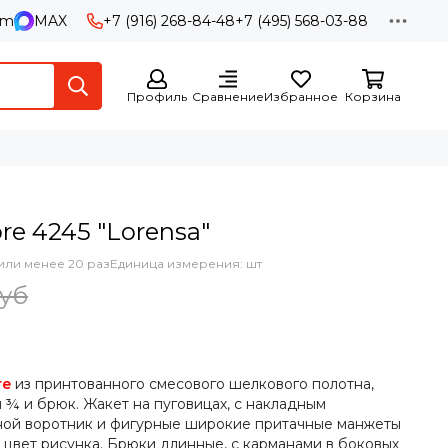
am
MAX
+7 (916) 268-84-48
+7 (495) 568-03-88
Профиль
Сравнение
Избранное
Корзина
e 4245 "Lorensa"
или менее 20 раз
Единица измерения: шт
руб
re
из принтованного смесового шелкового полотна,
и ¾ и брюк. Жакет на пуговицах, с накладным
ной воротник и фигурные широкие притачные манжеты
 цвет рисунка. Брюки длинные, с карманами в боковых