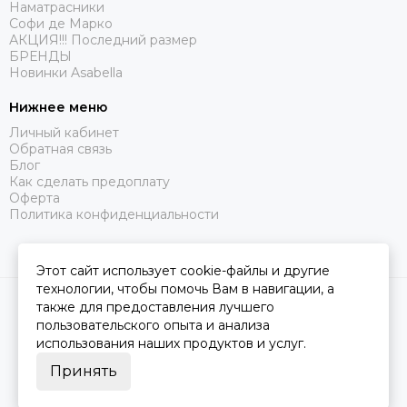
Наматрасники
Софи де Марко
АКЦИЯ!!! Последний размер
БРЕНДЫ
Новинки Asabella
Нижнее меню
Личный кабинет
Обратная связь
Блог
Как сделать предоплату
Оферта
Политика конфиденциальности
Этот сайт использует cookie-файлы и другие
технологии, чтобы помочь Вам в навигации, а
2026 © Царство Сна.
Карта сайта
также для предоставления лучшего
пользовательского опыта и анализа
использования наших продуктов и услуг.
Принять