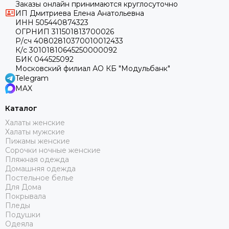
Заказы онлайн принимаются круглосуточно
ИП Дмитриева Елена Анатольевна
ИНН 505440874323
ОГРНИП 311501813700026
Р/сч 40802810370010012433
К/с 30101810645250000092
БИК 044525092
Московский филиал АО КБ "Модульбанк"
Telegram
MAX
Каталог
Халаты женские
Халаты мужские
Пижамы женские
Сорочки ночные женские
Пляжная одежда
Домашняя одежда
Постельное белье
Для Дома
Покрывала
Пледы
Подушки
Одеяла