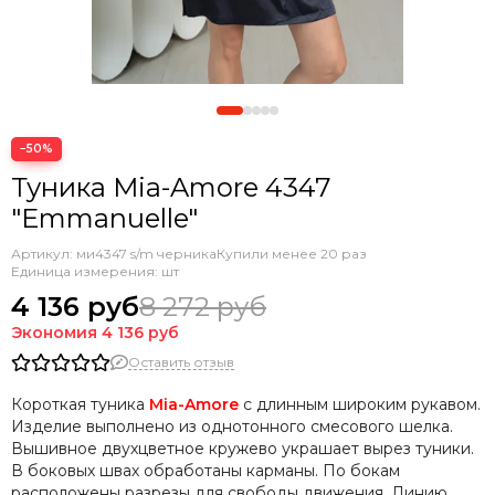
−50%
Туника Mia-Amore 4347
"Emmanuelle"
Артикул:
ми4347 s/m черника
Купили менее 20 раз
Единица измерения: шт
4 136 руб
8 272 руб
Экономия
4 136 руб
Оставить отзыв
Короткая туника
Mia-Amore
с длинным широким рукавом.
Изделие выполнено из однотонного смесового шелка.
Вышивное двухцветное кружево украшает вырез туники.
В боковых швах обработаны карманы. По бокам
расположены разрезы для свободы движения. Линию