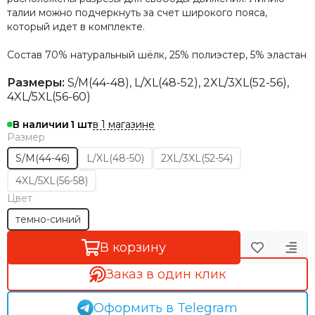
талии можно подчеркнуть за счет широкого пояса,
который идет в комплекте.
Состав
70% натуральный шёлк, 25% полиэстер, 5% эластан
Размеры:
S/М(44-48), L/XL(48-52), 2XL/3XL(52-56),
4XL/5XL(56-60)
в 1 магазине
В наличии
1
Размер
S/M(44-46)
L/XL(48-50)
2XL/3XL(52-54)
4XL/5XL(56-58)
Цвет
темно-синий
В корзину
Заказ в один клик
Оформить в Telegram