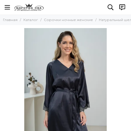
Сорочки ночные женские
Главная
Каталог
Сорочки ночные женские
Натуральный ше
Все товары
Натуральный шелк
Искусственный шелк
Хлопок
Вискоза
Кружевные
Сорочки-рубашки