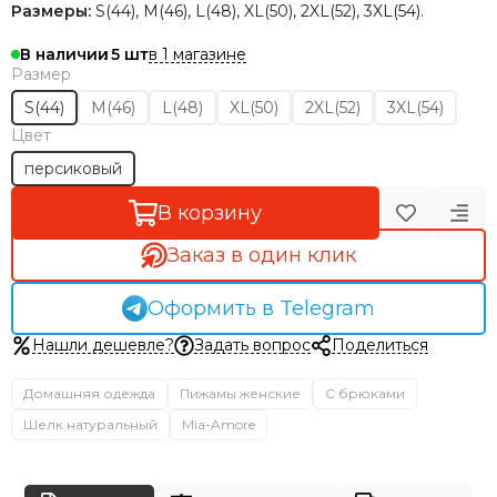
Размеры:
S(44), M(46), L(48), XL(50), 2XL(52), 3XL(54).
в 1 магазине
В наличии
5
Размер
S(44)
M(46)
L(48)
XL(50)
2XL(52)
3XL(54)
Цвет
персиковый
В корзину
Заказ в один клик
Оформить в Telegram
Нашли дешевле?
Задать вопрос
Поделиться
Домашняя одежда
Пижамы женские
С брюками
Шелк натуральный
Mia-Amore