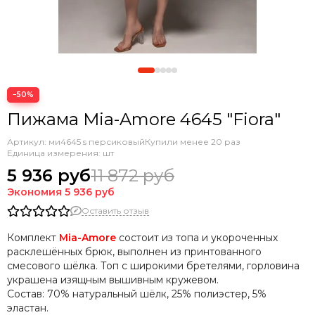
−50%
Пижама Mia-Amore 4645 "Fiora"
Артикул:
ми4645 s персиковый
Купили менее 20 раз
Единица измерения: шт
5 936 руб
11 872 руб
Экономия
5 936 руб
Оставить отзыв
Комплект
Mia-Amore
состоит из топа и укороченных
расклешённых брюк, выполнен из принтованного
смесового шёлка. Топ с широкими бретелями, горловина
украшена изящным вышивным кружевом.
Состав:
70% натуральный шёлк, 25% полиэстер, 5%
эластан.