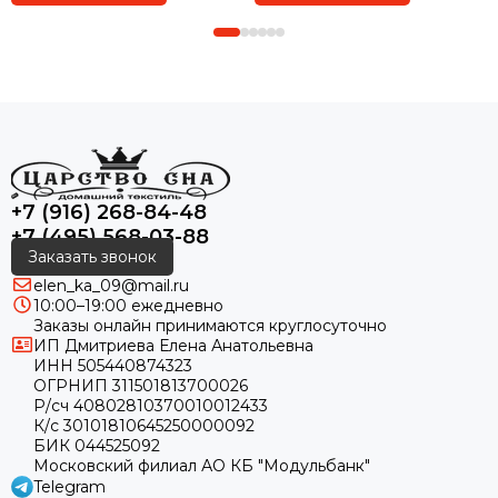
+7 (916) 268-84-48
+7 (495) 568-03-88
Заказать звонок
elen_ka_09@mail.ru
10:00–19:00 ежедневно
Заказы онлайн принимаются круглосуточно
ИП Дмитриева Елена Анатольевна
ИНН 505440874323
ОГРНИП 311501813700026
Р/сч 40802810370010012433
К/с 30101810645250000092
БИК 044525092
Московский филиал АО КБ "Модульбанк"
Telegram