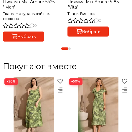
Пижама Mia-Amore 5425
Пижама Mia-Amore 5185
"Ivian"
"Vita"
Ткань: Натуральный шелк-
Ткань: Вискоза
вискоза
0
0
Выбрать
Выбрать
Покупают вместе
−50%
−50%