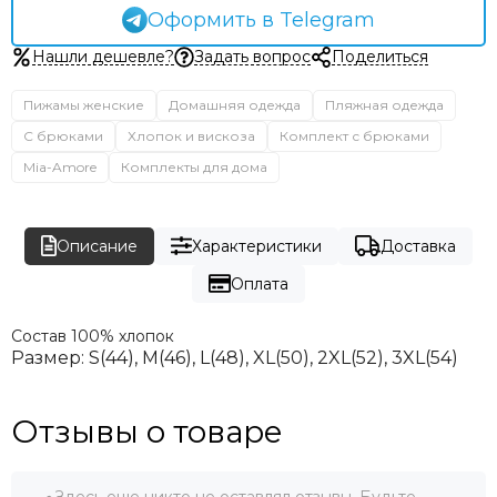
Оформить в Telegram
Нашли дешевле?
Задать вопрос
Поделиться
Пижамы женские
Домашняя одежда
Пляжная одежда
С брюками
Хлопок и вискоза
Комплект с брюками
Mia-Amore
Комплекты для дома
Описание
Характеристики
Доставка
Оплата
Состав
100% хлопок
Размер: S(44), M(46), L(48), XL(50), 2XL(52), 3XL(54)
Отзывы о товаре
Здесь еще никто не оставлял отзывы. Будьте