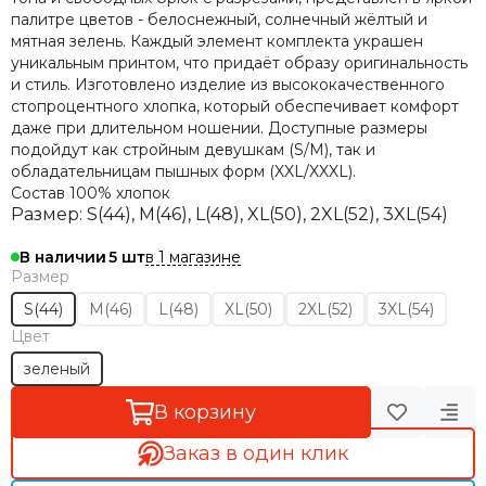
палитре цветов - белоснежный, солнечный жёлтый и
мятная зелень. Каждый элемент комплекта украшен
уникальным принтом, что придаёт образу оригинальность
и стиль. Изготовлено изделие из высококачественного
стопроцентного хлопка, который обеспечивает комфорт
даже при длительном ношении. Доступные размеры
подойдут как стройным девушкам (S/М), так и
обладательницам пышных форм (XXL/XXXL).
Состав
100% хлопок
Размер: S(44), M(46), L(48), XL(50), 2XL(52), 3XL(54)
в 1 магазине
В наличии
5
Размер
S(44)
M(46)
L(48)
XL(50)
2XL(52)
3XL(54)
Цвет
зеленый
В корзину
Заказ в один клик