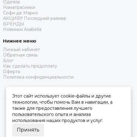
Одеяла
Наматрасники
Софи де Марко
АКЦИЯ!!! Последний размер
БРЕНДЫ
Новинки Asabella
Нижнее меню
Личный кабинет
Обратная связь
Блог
Как сделать предоплату
Оферта
Политика конфиденциальности
Этот сайт использует cookie-файлы и другие
технологии, чтобы помочь Вам в навигации, а
2026 © Царство Сна.
Карта сайта
также для предоставления лучшего
пользовательского опыта и анализа
использования наших продуктов и услуг.
Принять