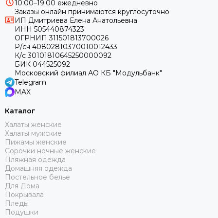
10:00–19:00 ежедневно
Заказы онлайн принимаются круглосуточно
ИП Дмитриева Елена Анатольевна
ИНН 505440874323
ОГРНИП 311501813700026
Р/сч 40802810370010012433
К/с 30101810645250000092
БИК 044525092
Московский филиал АО КБ "Модульбанк"
Telegram
MAX
Каталог
Халаты женские
Халаты мужские
Пижамы женские
Сорочки ночные женские
Пляжная одежда
Домашняя одежда
Постельное белье
Для Дома
Покрывала
Пледы
Подушки