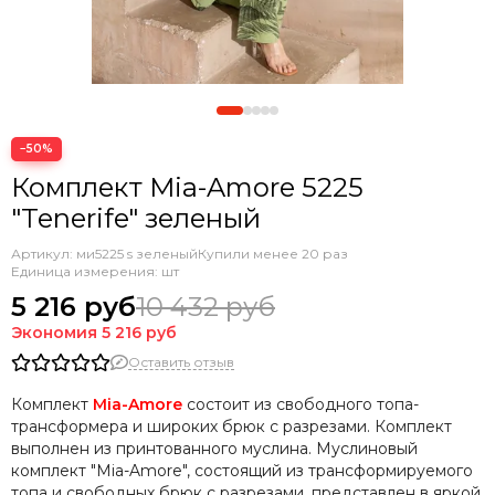
−50%
Комплект Mia-Amore 5225
"Tenerife" зеленый
Артикул:
ми5225 s зеленый
Купили менее 20 раз
Единица измерения: шт
5 216 руб
10 432 руб
Экономия
5 216 руб
Оставить отзыв
Комплект
Mia-Amore
состоит из свободного топа-
трансформера и широких брюк с разрезами. Комплект
выполнен из принтованного муслина. Муслиновый
комплект "Mia-Amore", состоящий из трансформируемого
топа и свободных брюк с разрезами, представлен в яркой