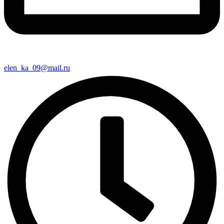
elen_ka_09@mail.ru