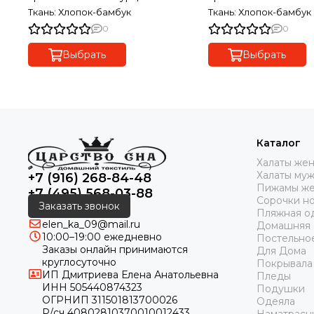
Ткань: Хлопок-бамбук
Ткань: Хлопок-бамбук
0
0
Выбрать
Выбрать
Каталог
Халаты же
Халаты му
+7 (916) 268-84-48
Пижамы же
+7 (495) 568-03-88
Сорочки н
Заказать звонок
Пляжная о
elen_ka_09@mail.ru
Домашняя
10:00–19:00 ежедневно
Постельно
Заказы онлайн принимаются
Для Дома
круглосуточно
Покрывала
ИП Дмитриева Елена Анатольевна
Пледы
ИНН 505440874323
Подушки
ОГРНИП 311501813700026
Одеяла
Р/сч 40802810370010012433