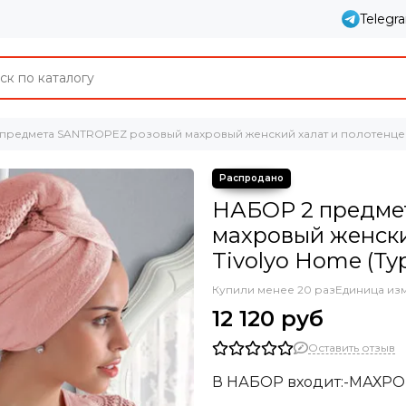
Telegr
предмета SANTROPEZ розовый махровый женский халат и полотенце 5
НАБОР 2 предме
махровый женски
Tivolyo Home (Ту
Купили менее 20 раз
Единица из
12 120 руб
Оставить отзыв
В НАБОР входит:
-МАХРО