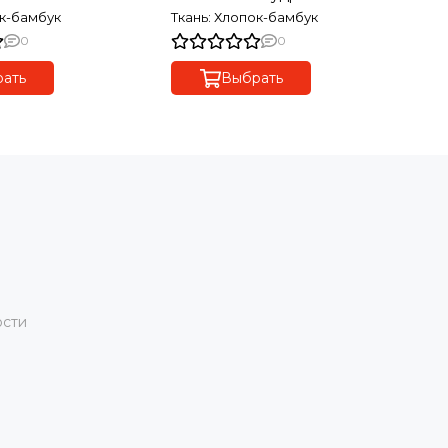
ок-бамбук
Ткань: Хлопок-бамбук
Тк
0
0
ать
Выбрать
ости