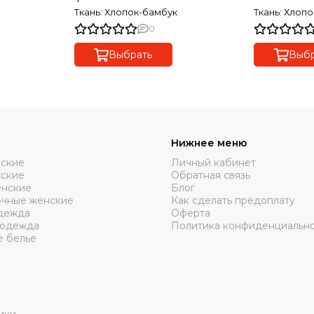
Ткань: Хлопок-бамбук
Ткань: Хлоп
0
Выбрать
Выбр
Нижнее меню
нские
Личный кабинет
жские
Обратная связь
нские
Блог
очные женские
Как сделать предоплату
дежда
Оферта
 одежда
Политика конфиденциальн
е белье