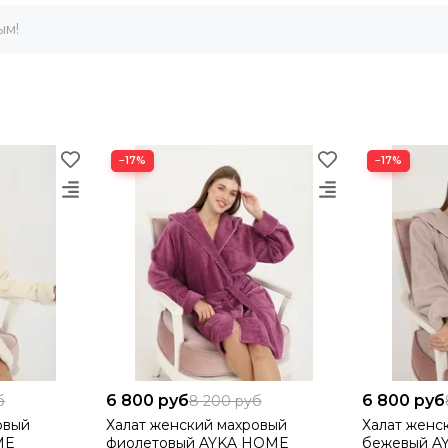
ым!
−17%
−17%
6 800 руб
6 800 руб
б
8 200 руб
овый
Халат женский махровый
Халат женс
ME
фиолетовый AYKA HOME
бежевый A