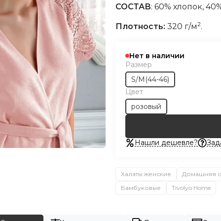
СОСТАВ
:
60% хлопок, 40
2
Плотность:
320 г/м
.
Нет в наличии
Размер
S/M(44-46)
Цвет
розовый
Нашли дешевле?
Зад
Халаты женские
Домашняя 
Бамбуковые
Tivolyo Home