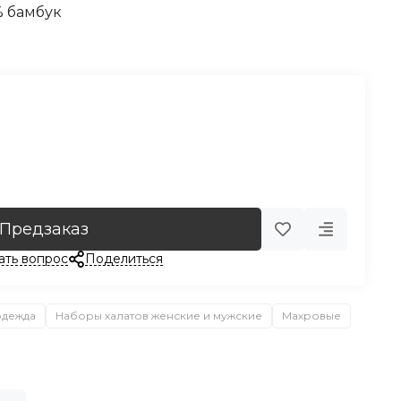
% бамбук
Предзаказ
ать вопрос
Поделиться
одежда
Наборы халатов женские и мужские
Махровые