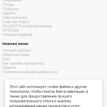
Покрывала
Пледы
Подушки
Одеяла
Наматрасники
Софи де Марко
АКЦИЯ!!! Последний размер
БРЕНДЫ
Новинки Asabella
Нижнее меню
Личный кабинет
Обратная связь
Блог
Как сделать предоплату
Оферта
Политика конфиденциальности
Этот сайт использует cookie-файлы и другие
технологии, чтобы помочь Вам в навигации, а
2026 © Царство Сна.
Карта сайта
также для предоставления лучшего
пользовательского опыта и анализа
использования наших продуктов и услуг.