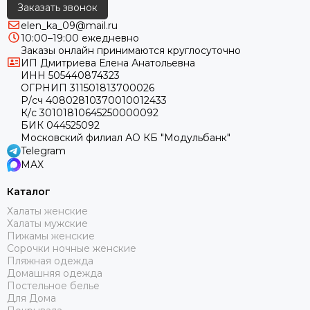
Заказать звонок
elen_ka_09@mail.ru
10:00–19:00 ежедневно
Заказы онлайн принимаются круглосуточно
ИП Дмитриева Елена Анатольевна
ИНН 505440874323
ОГРНИП 311501813700026
Р/сч 40802810370010012433
К/с 30101810645250000092
БИК 044525092
Московский филиал АО КБ "Модульбанк"
Telegram
MAX
Каталог
Халаты женские
Халаты мужские
Пижамы женские
Сорочки ночные женские
Пляжная одежда
Домашняя одежда
Постельное белье
Для Дома