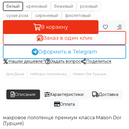
белый
кремовый
бежевый
розовый
сухая роза
сиреневый
фиолетовый
В корзину
Заказ в один клик
Оформить в Telegram
Нашли дешевле?
Задать вопрос
Поделиться
Для Дома
Наборы полотенец
Maison Dor Турция
Описание
Характеристики
Доставка
Оплата
махровое полотенце премиум класса Maison Dor
(Турция)