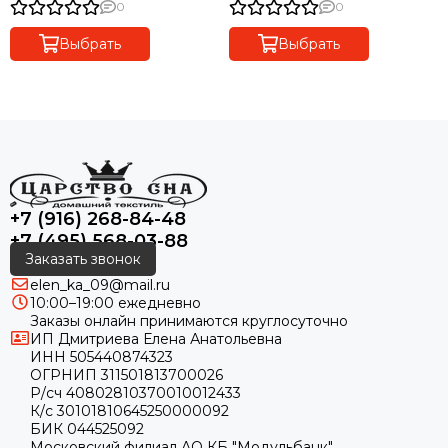
30х50 50х100 и 75х140
Maison Dor Турция
0
0
Maison Dor (Турция)
Выбрать
Выбрать
+7 (916) 268-84-48
+7 (495) 568-03-88
Заказать звонок
elen_ka_09@mail.ru
10:00–19:00 ежедневно
Заказы онлайн принимаются круглосуточно
ИП Дмитриева Елена Анатольевна
ИНН 505440874323
ОГРНИП 311501813700026
Р/сч 40802810370010012433
К/с 30101810645250000092
БИК 044525092
Московский филиал АО КБ "Модульбанк"