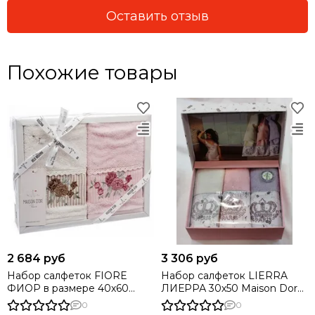
Оставить отзыв
Похожие товары
2 684 руб
3 306 руб
Набор салфеток FIORE
Набор салфеток LIERRA
ФИОР в размере 40х60
ЛИЕРРА 30х50 Maison Dor
Maison Dor Турция
Турция
0
0