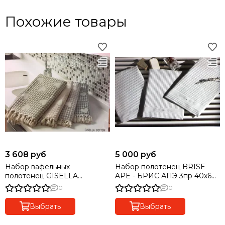
Похожие товары
3 608 руб
5 000 руб
Набор вафельных
Набор полотенец BRISE
полотенец GISELLA
APE - БРИС АПЭ 3пр 40х60
КИСЕЛЛА 3пр 40х60 50х100
60х110 и 110х160 Maison Dor
0
0
и 100х150 Maison Dor Турция
(Турция)
Выбрать
Выбрать