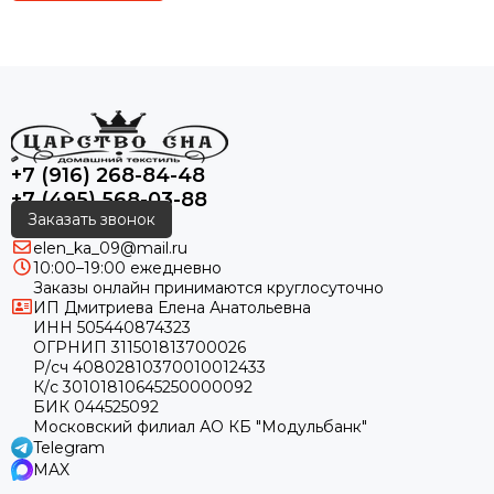
+7 (916) 268-84-48
+7 (495) 568-03-88
Заказать звонок
elen_ka_09@mail.ru
10:00–19:00 ежедневно
Заказы онлайн принимаются круглосуточно
ИП Дмитриева Елена Анатольевна
ИНН 505440874323
ОГРНИП 311501813700026
Р/сч 40802810370010012433
К/с 30101810645250000092
БИК 044525092
Московский филиал АО КБ "Модульбанк"
Telegram
MAX