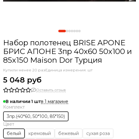
Набор полотенец BRISE APONE
БРИС АПОНЕ 3пр 40х60 50х100 и
85х150 Maison Dor Турция
Купили менее 20 раз
Единица измерения: шт
5 048 руб
Оставить отзыв
в 1 магазине
В наличии
1
Комплект
3пр.(40*60, 50*100, 85*150)
Цвет
белый
кремовый
бежевый
сухая роза