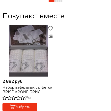
Покупают вместе
2 882 руб
Набор вафельных салфеток
BRISE APONE БРИС
АПОНЕ 40х60 Maison Dor
0
Турция
Выбрать