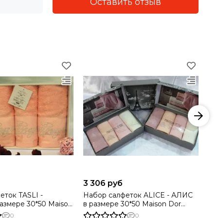
Оставить отзыв
3 306 руб
4 
еток TASLI -
Набор салфеток ALICE - АЛИС
На
змере 30*50 Maison
в размере 30*50 Maison Dor
SHAKI
)
(Турция)
Ma
0
0