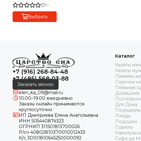
Dor (Турция).
0
Выбрать
Каталог
Халаты же
Халаты му
+7 (916) 268-84-48
Пижамы же
+7 (495) 568-03-88
Сорочки н
Заказать звонок
Пляжная о
elen_ka_09@mail.ru
Домашняя
10:00–19:00 ежедневно
Постельно
Заказы онлайн принимаются
Для Дома
круглосуточно
Покрывала
ИП Дмитриева Елена Анатольевна
Пледы
ИНН 505440874323
Подушки
ОГРНИП 311501813700026
Одеяла
Р/сч 40802810370010012433
Наматрасн
К/с 30101810645250000092
Софи де М