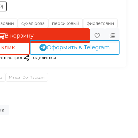
0)
озовый
сухая роза
персиковый
фиолетовый
В корзину
 клик
Оформить в Telegram
ать вопрос
Поделиться
ц
Maison Dor Турция
та