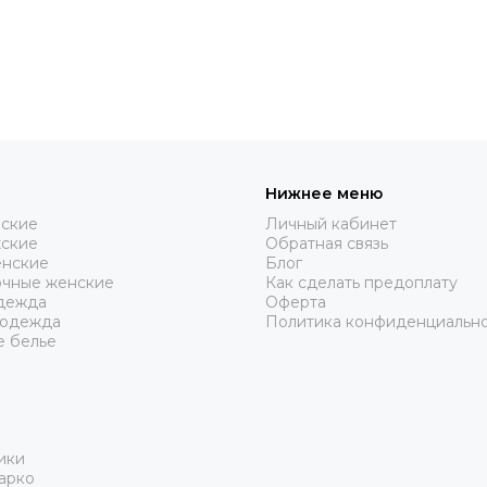
Нижнее меню
нские
Личный кабинет
жские
Обратная связь
нские
Блог
очные женские
Как сделать предоплату
дежда
Оферта
 одежда
Политика конфиденциальн
е белье
ики
арко