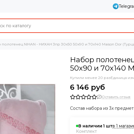
Telegr
 полотенец NIHAN - НИХАН 3пр 30х50 50х90 и 70х140 Maison Dor (Турц
Набор полотенец
50х90 и 70х140 M
Купили менее 20 раз
Единица из
6 146 руб
Оставить отзыв
Состав набора из 3х предмето
в 1 магаз
В наличии
1
Комплект