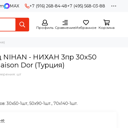
am
MAX
+7 (916) 268-84-48
+7 (495) 568-03-88
Профиль
Сравнение
Избранное
Корзина
ия)
 NIHAN - НИХАН 3пр 30х50
aison Dor (Турция)
мерения: шт
в: 30х50-1шт, 50х90-1шт., 70х140-1шт.
ине