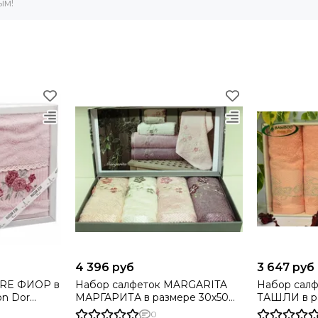
ым!
4 396 руб
3 647 руб
ОР в
Набор салфеток MARGARITA
Набор салф
МАРГАРИТА в размере 30х50
ТАШЛИ в ра
Maison Dor Турция
Dor (Турция
0