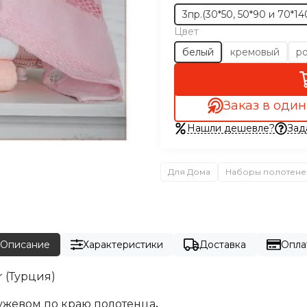
3пр.(30*50, 50*90 и 70*14
Цвет
белый
кремовый
р
Заказ в один
Нашли дешевле?
Зад
Для Дома
Наборы полотене
Описание
Характеристики
Доставка
Опла
 (Турция)
ужевом по краю полотенца
.