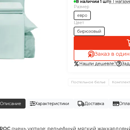
в 1 магаз
В наличии
1
Размер
евро
Цвет
бирюзовый
Заказ в один
Нашли дешевле?
Зад
Постельное белье
Комплект
Описание
Характеристики
Доставка
Опла
BAROC
очень уютное: рельефный мягкий жаккардовый 