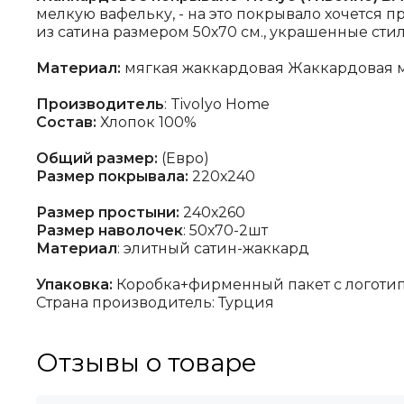
мелкую вафельку, - на это покрывало хочется 
из сатина размером 50х70 см., украшенные стил
Материал:
мягкая жаккардовая Жаккардовая ма
Производитель
:
Tivolyo Home
Состав:
Хлопок 100%
Общий размер:
(Евро)
Размер покрывала:
220х240
Размер простыни:
240х260
Размер наволочек
: 50х70-2шт
Материал
: элитный сатин-жаккард
Упаковка:
Коробка+фирменный пакет с логоти
Страна производитель: Турция
Отзывы о товаре