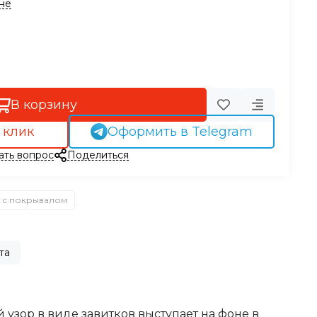
ине
В корзину
 клик
Оформить в Telegram
ать вопрос
Поделиться
 с покрывалом
та
узор в виде завитков выступает на фоне в