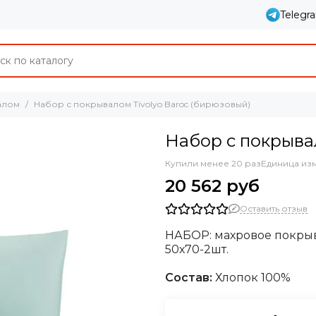
Telegr
алом
Набор с покрывалом Tivolyo Baroc (бирюзовый)
Набор с покрыва
Купили менее 20 раз
Единица из
20 562 руб
Оставить отзыв
НАБОР: махровое покрыв
50х70-2шт.
Состав:
Хлопок 100%