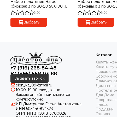
Набор полотенец Baroc
Набор полотенец Baroc
(бирюза) 3 пр 30х50 50Х100 и
(бежевый) 3 пр 30х50 50Х100 и
90Х150 TIVOLYO HOME Турция
90Х150 TIVOLYO
0
0
Выбрать
Выбрать
Каталог
Халаты же
Халаты му
+7 (916) 268-84-48
Пижамы же
+7 (495) 568-03-88
Сорочки н
Заказать звонок
Пляжная о
elen_ka_09@mail.ru
Домашняя
10:00–19:00 ежедневно
Постельно
Заказы онлайн принимаются
Для Дома
круглосуточно
Покрывала
ИП Дмитриева Елена Анатольевна
Пледы
ИНН 505440874323
Подушки
ОГРНИП 311501813700026
Одеяла