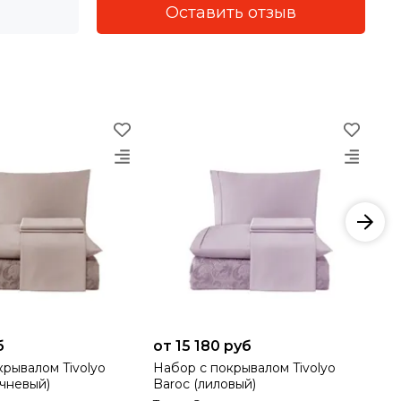
Оставить отзыв
б
от 15 180 руб
20
алом Tivolyo
Набор с покрывалом Tivolyo
Наб
ичневый)
Baroc (лиловый)
Ba