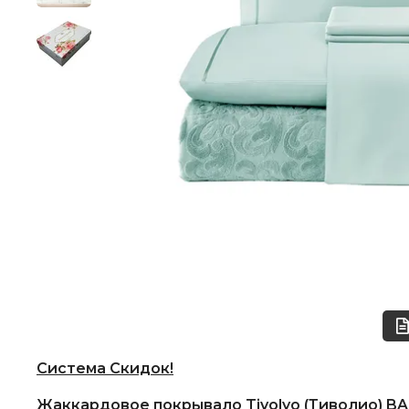
Система Скидок!
Жаккардовое покрывало Tivolyo (Тиволио) 