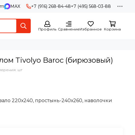
am
MAX
+7 (916) 268-84-48
+7 (495) 568-03-88
Профиль
Сравнение
Избранное
Корзина
лом Tivolyo Baroc (бирюзовый)
мерения: шт
ало 220х240, простынь-240х260, наволочки