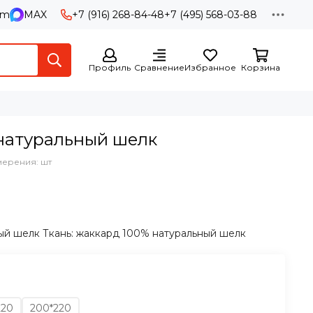
am
MAX
+7 (916) 268-84-48
+7 (495) 568-03-88
Профиль
Сравнение
Избранное
Корзина
 натуральный шелк
мерения: шт
й шелк Ткань: жаккард 100% натуральный шелк
220
200*220