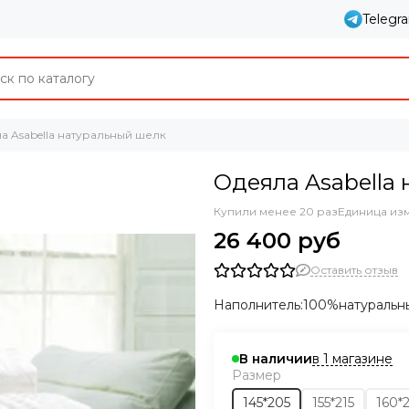
Telegr
а Asabella натуральный шелк
Одеяла Asabella
Купили менее 20 раз
Единица из
26 400 руб
Оставить отзыв
Наполнитель:100%натуральны
в 1 магазине
В наличии
Размер
145*205
155*215
160*