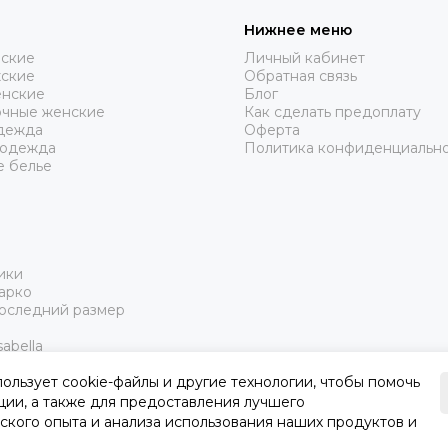
Нижнее меню
нские
Личный кабинет
жские
Обратная связь
нские
Блог
очные женские
Как сделать предоплату
дежда
Оферта
 одежда
Политика конфиденциальн
е белье
ики
арко
Последний размер
abella
пользует cookie-файлы и другие технологии, чтобы помочь
ции, а также для предоставления лучшего
ского опыта и анализа использования наших продуктов и