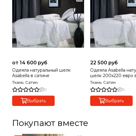
от 14 600 руб
22 500 руб
Одеяла натуральный шелк
Одеяла Asabella нат
Asabella в сатине
шелк 200х220 евро 
ЗИМНЕЕ
Ткань: Сатин
Ткань: Сатин
0
0
Выбрать
Выбрать
Покупают вместе