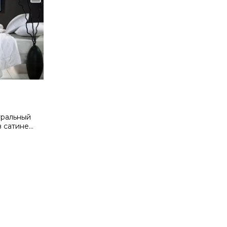
уральный
в сатине