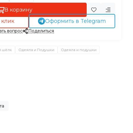
В корзину
 клик
Оформить в Telegram
ать вопрос
Поделиться
й шёлк
Одеяла и Подушки
Одеяла и подушки
та