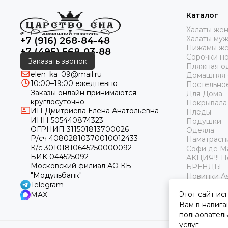
Каталог
Халаты же
Халаты му
+7 (916) 268-84-48
Пижамы же
+7 (495) 568-03-88
Сорочки н
Заказать звонок
Пляжная о
elen_ka_09@mail.ru
Домашняя
10:00–19:00 ежедневно
Постельно
Заказы онлайн принимаются
Для Дома
круглосуточно
Покрывала
ИП Дмитриева Елена Анатольевна
Пледы
ИНН 505440874323
Подушки
ОГРНИП 311501813700026
Одеяла
Р/сч 40802810370010012433
Наматрасн
К/с 30101810645250000092
Софи де М
БИК 044525092
АКЦИЯ!!! 
Московский филиал АО КБ
БРЕНДЫ
"Модульбанк"
Новинки As
Telegram
Этот сайт ис
MAX
Вам в навига
пользователь
услуг.