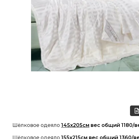
Шёлковое одеяло
145х205см
вес общий 1180/в
Шёлковое одеяло
155х215см
вес общий 1360/в