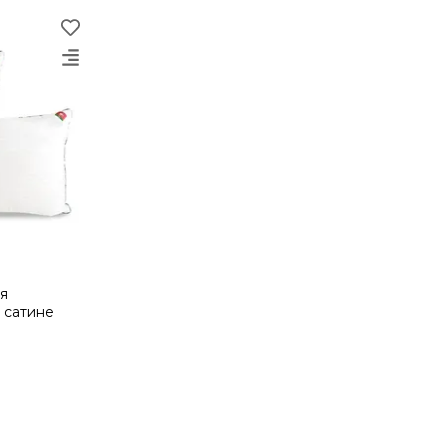
я
 сатине