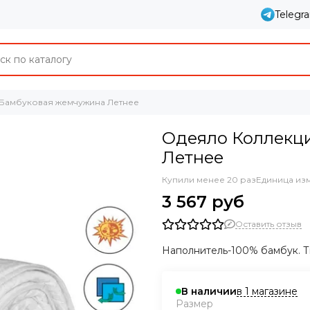
Telegr
Бамбуковая жемчужина Летнее
Одеяло Коллекц
Летнее
Купили менее 20 раз
Единица из
3 567 руб
Оставить отзыв
Наполнитель-100% бамбук. Тк
в 1 магазине
В наличии
Размер