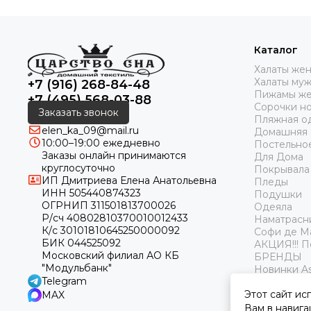
Каталог
Халаты же
Халаты му
+7 (916) 268-84-48
Пижамы же
+7 (495) 568-03-88
Сорочки н
Заказать звонок
Пляжная о
elen_ka_09@mail.ru
Домашняя
10:00–19:00 ежедневно
Постельно
Заказы онлайн принимаются
Для Дома
круглосуточно
Покрывала
ИП Дмитриева Елена Анатольевна
Пледы
ИНН 505440874323
Подушки
ОГРНИП 311501813700026
Одеяла
Р/сч 40802810370010012433
Наматрасн
К/с 30101810645250000092
Софи де М
БИК 044525092
АКЦИЯ!!! 
Московский филиал АО КБ
БРЕНДЫ
"Модульбанк"
Новинки As
Telegram
Этот сайт ис
MAX
Вам в навига