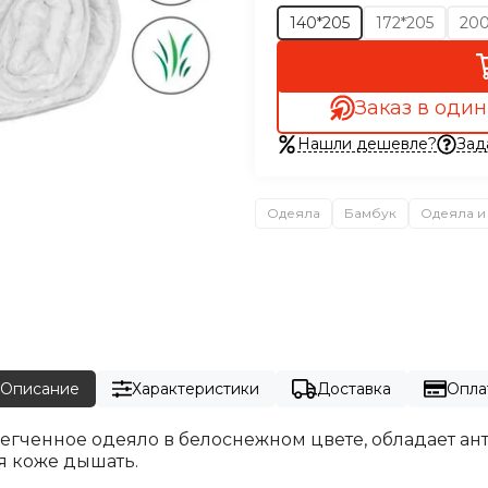
140*205
172*205
200
Заказ в один
Нашли дешевле?
Зад
Одеяла
Бамбук
Одеяла и
Описание
Характеристики
Доставка
Опла
егченное одеяло в белоснежном цвете, обладает а
я коже дышать.