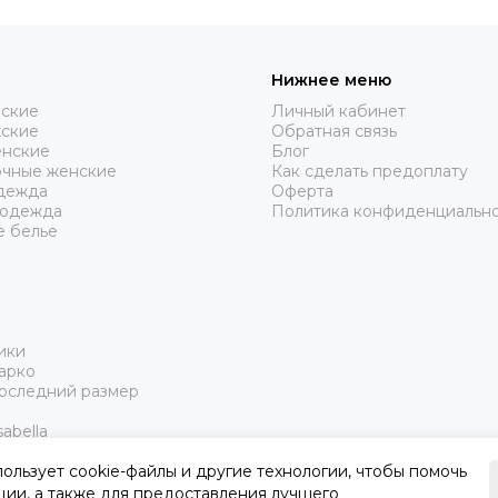
Нижнее меню
нские
Личный кабинет
жские
Обратная связь
нские
Блог
очные женские
Как сделать предоплату
дежда
Оферта
 одежда
Политика конфиденциальн
е белье
ики
арко
Последний размер
abella
пользует cookie-файлы и другие технологии, чтобы помочь
ции, а также для предоставления лучшего