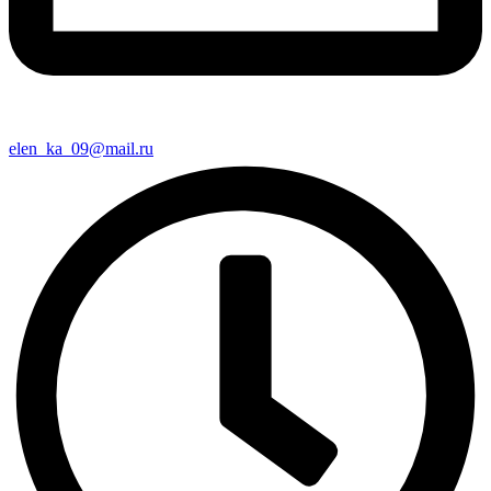
elen_ka_09@mail.ru