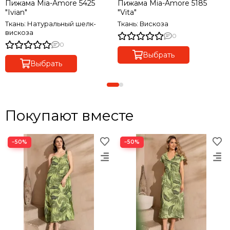
Пижама Mia-Amore 5425
Пижама Mia-Amore 5185
"Ivian"
"Vita"
Ткань: Натуральный шелк-
Ткань: Вискоза
вискоза
0
0
Выбрать
Выбрать
Покупают вместе
−50%
−50%