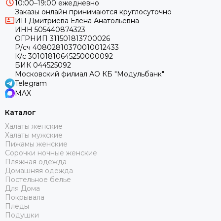
10:00–19:00 ежедневно
Заказы онлайн принимаются круглосуточно
ИП Дмитриева Елена Анатольевна
ИНН 505440874323
ОГРНИП 311501813700026
Р/сч 40802810370010012433
К/с 30101810645250000092
БИК 044525092
Московский филиал АО КБ "Модульбанк"
Telegram
MAX
Каталог
Халаты женские
Халаты мужские
Пижамы женские
Сорочки ночные женские
Пляжная одежда
Домашняя одежда
Постельное белье
Для Дома
Покрывала
Пледы
Подушки