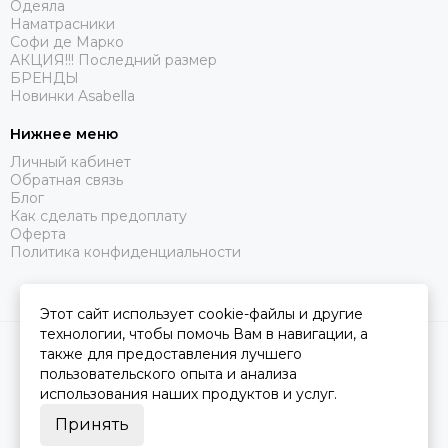
Одеяла
Наматрасники
Софи де Марко
АКЦИЯ!!! Последний размер
БРЕНДЫ
Новинки Asabella
Нижнее меню
Личный кабинет
Обратная связь
Блог
Как сделать предоплату
Оферта
Политика конфиденциальности
Этот сайт использует cookie-файлы и другие
технологии, чтобы помочь Вам в навигации, а
2026 © Царство Сна.
Карта сайта
также для предоставления лучшего
пользовательского опыта и анализа
использования наших продуктов и услуг.
Принять