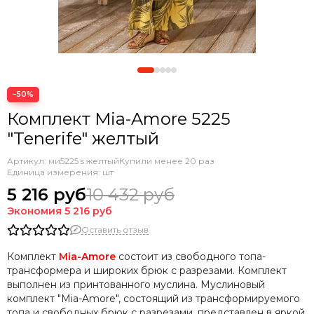
−50%
Комплект Mia-Amore 5225
"Tenerife" желтый
Артикул:
ми5225 s желтый
Купили менее 20 раз
Единица измерения: шт
5 216 руб
10 432 руб
Экономия
5 216 руб
Оставить отзыв
Комплект
Mia-Amore
состоит из свободного топа-
трансформера и широких брюк с разрезами. Комплект
выполнен из принтованного муслина. Муслиновый
комплект "Mia-Amore", состоящий из трансформируемого
топа и свободных брюк с разрезами, представлен в яркой