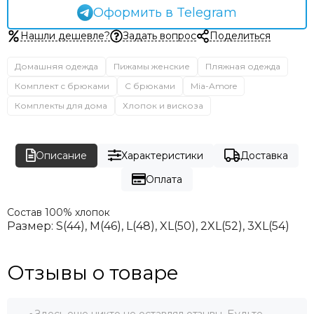
Оформить в Telegram
Нашли дешевле?
Задать вопрос
Поделиться
Домашняя одежда
Пижамы женские
Пляжная одежда
Комплект с брюками
С брюками
Mia-Amore
Комплекты для дома
Хлопок и вискоза
Описание
Характеристики
Доставка
Оплата
Состав
100% хлопок
Размер: S(44), M(46), L(48), XL(50), 2XL(52), 3XL(54)
Отзывы о товаре
Здесь еще никто не оставлял отзывы. Будьте