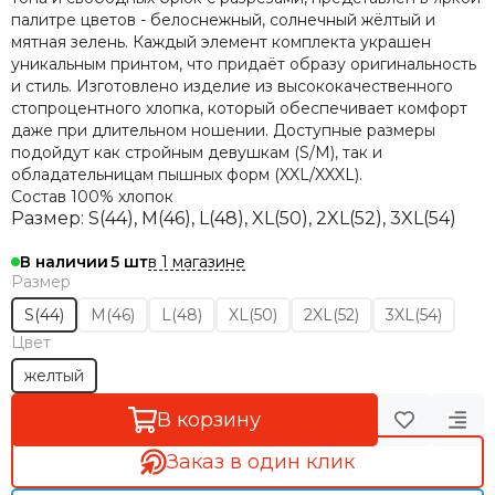
палитре цветов - белоснежный, солнечный жёлтый и
мятная зелень. Каждый элемент комплекта украшен
уникальным принтом, что придаёт образу оригинальность
и стиль. Изготовлено изделие из высококачественного
стопроцентного хлопка, который обеспечивает комфорт
даже при длительном ношении. Доступные размеры
подойдут как стройным девушкам (S/М), так и
обладательницам пышных форм (XXL/XXXL).
Состав
100% хлопок
Размер: S(44), M(46), L(48), XL(50), 2XL(52), 3XL(54)
в 1 магазине
В наличии
5
Размер
S(44)
M(46)
L(48)
XL(50)
2XL(52)
3XL(54)
Цвет
желтый
В корзину
Заказ в один клик