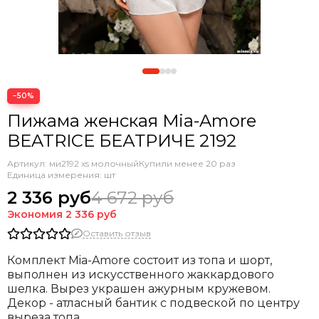
−50%
Пижама женская Mia-Amore
BEATRICE БЕАТРИЧЕ 2192
Артикул:
ми2192 xs молочный
Купили менее 20 раз
Единица измерения: шт
2 336 руб
4 672 руб
Экономия
2 336 руб
Оставить отзыв
Комплект Mia-Amore состоит из топа и шорт,
выполнен из искусственного жаккардового
шелка. Вырез украшен ажурным кружевом.
Декор - атласный бантик с подвеской по центру
выреза топа.