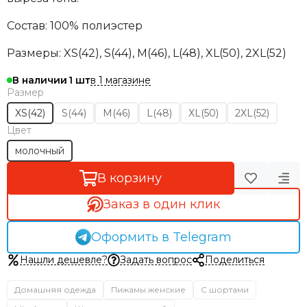
Состав: 100% полиэстер
Размеры:
XS(42), S(44), M(46), L(48), XL(50), 2XL(52)
в 1 магазине
В наличии
1
Размер
XS(42)
S(44)
M(46)
L(48)
XL(50)
2XL(52)
Цвет
молочный
В корзину
Заказ в один клик
Оформить в Telegram
Нашли дешевле?
Задать вопрос
Поделиться
Домашняя одежда
Пижамы женские
С шортами