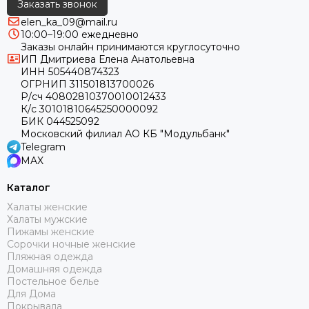
Заказать звонок
elen_ka_09@mail.ru
10:00–19:00 ежедневно
Заказы онлайн принимаются круглосуточно
ИП Дмитриева Елена Анатольевна
ИНН 505440874323
ОГРНИП 311501813700026
Р/сч 40802810370010012433
К/с 30101810645250000092
БИК 044525092
Московский филиал АО КБ "Модульбанк"
Telegram
MAX
Каталог
Халаты женские
Халаты мужские
Пижамы женские
Сорочки ночные женские
Пляжная одежда
Домашняя одежда
Постельное белье
Для Дома
Покрывала