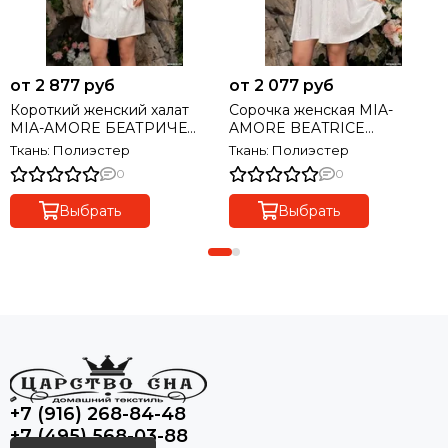
от 2 877 руб
от 2 077 руб
Короткий женский халат
Сорочка женская MIA-
MIA-AMORE БЕАТРИЧЕ
AMORE BEATRICE
2193
БЕАТРИЧЕ 2191
Ткань: Полиэстер
Ткань: Полиэстер
0
0
Выбрать
Выбрать
+7 (916) 268-84-48
+7 (495) 568-03-88