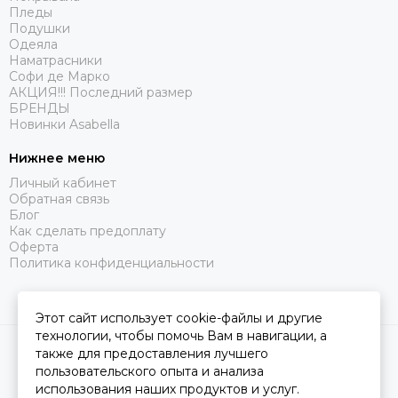
Пледы
Подушки
Одеяла
Наматрасники
Софи де Марко
АКЦИЯ!!! Последний размер
БРЕНДЫ
Новинки Asabella
Нижнее меню
Личный кабинет
Обратная связь
Блог
Как сделать предоплату
Оферта
Политика конфиденциальности
Этот сайт использует cookie-файлы и другие
технологии, чтобы помочь Вам в навигации, а
2026 © Царство Сна.
Карта сайта
также для предоставления лучшего
пользовательского опыта и анализа
использования наших продуктов и услуг.