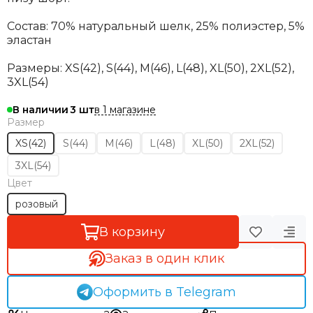
Состав: 70% натуральный шелк, 25% полиэстер, 5%
эластан
Размеры:
XS(42), S(44), М(46), L(48), XL(50), 2XL(52),
3XL(54)
в 1 магазине
В наличии
3
Размер
XS(42)
S(44)
M(46)
L(48)
XL(50)
2XL(52)
3XL(54)
Цвет
розовый
В корзину
Заказ в один клик
Оформить в Telegram