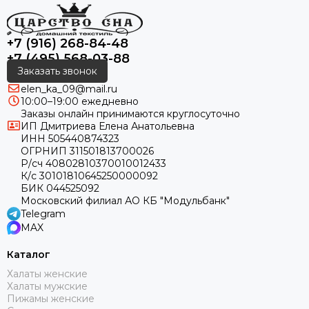
+7 (916) 268-84-48
+7 (495) 568-03-88
Заказать звонок
elen_ka_09@mail.ru
10:00–19:00 ежедневно
Заказы онлайн принимаются круглосуточно
ИП Дмитриева Елена Анатольевна
ИНН 505440874323
ОГРНИП 311501813700026
Р/сч 40802810370010012433
К/с 30101810645250000092
БИК 044525092
Московский филиал АО КБ "Модульбанк"
Telegram
MAX
Каталог
Халаты женские
Халаты мужские
Пижамы женские