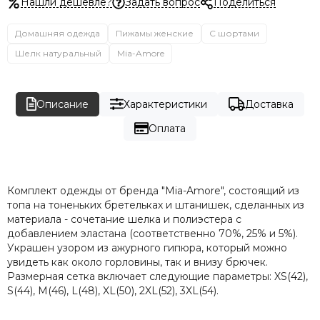
Нашли дешевле?
Задать вопрос
Поделиться
Домашняя одежда
Пижамы женские
С шортами
Шелк натуральный
Mia-Amore
Описание
Характеристики
Доставка
Оплата
Комплект одежды от бренда "Mia-Amore", состоящий из
топа на тоненьких бретельках и штанишек, сделанных из
материала - сочетание шелка и полиэстера с
добавлением эластана (соответственно 70%, 25% и 5%).
Украшен узором из ажурного гипюра, который можно
увидеть как около горловины, так и внизу брючек.
Размерная сетка включает следующие параметры: XS(42),
S(44), М(46), L(48), XL(50), 2XL(52), 3XL(54).