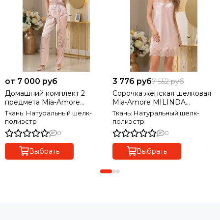
от 7 000 руб
3 776 руб
7 552 руб
Домашний комплект 2
Сорочка женская шелковая
предмета Mia-Amore
Mia-Amore MILINDA
MILINDA МИЛИНДА 3726
МИЛИНДА 3721
Ткань: Натуральный шелк-
Ткань: Натуральный шелк-
полиэстр
полиэстр
0
0
Выбрать
Выбрать