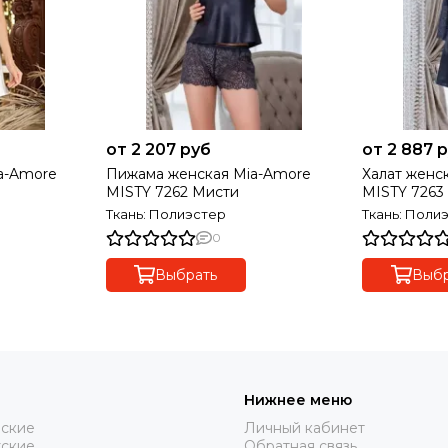
от 2 207 руб
от 2 887 
a-Amore
Пижама женская Mia-Amore
Халат женс
MISTY 7262 Мисти
MISTY 7263
Ткань: Полиэстер
Ткань: Поли
0
Выбрать
Выбр
Нижнее меню
нские
Личный кабинет
жские
Обратная связь