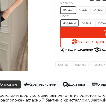
Размер
XS(42)
S(44)
M(46)
Цвет
черный
белый
беж
Заказ в один
Нашли дешевле?
Зад
Домашняя одежда
Пижамы 
Описание
Характеристики
Доставка
Опла
 бретелях и шорт, которые выполнены из однотонно
расположен атласный бантик с кристаллом Swarovski