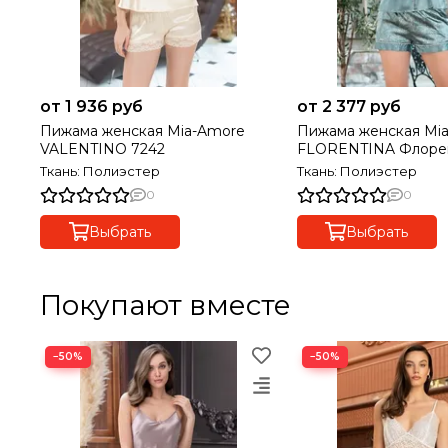
от 1 936 руб
от 2 377 руб
Пижама женская Mia-Amore
Пижама женская Mi
VALENTINO 7242
FLORENTINA Флорен
Ткань: Полиэстер
Ткань: Полиэстер
0
0
Выбрать
Выбрать
Покупают вместе
−50%
−50%