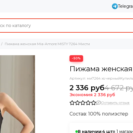
Telegr
Пижама женская Mia-Amore MISTY 7264 Мисти
−50%
Пижама женская
Артикул:
ми7264 xs черный
Купили
2 336 руб
4 672 р
Экономия
2 336 руб
Оставить отзыв
Состав: 100% полиэстер
в 1 магаз
В наличии
4