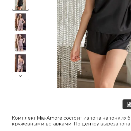
Комплект Mia-Amore состоит из топа на тонких
кружевными вставками. По центру выреза топа 