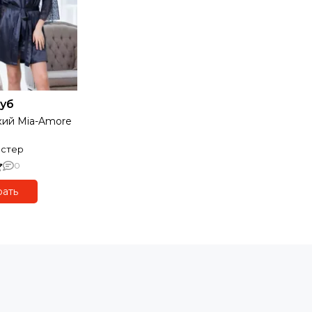
руб
кий Mia-Amore
эстер
0
ать