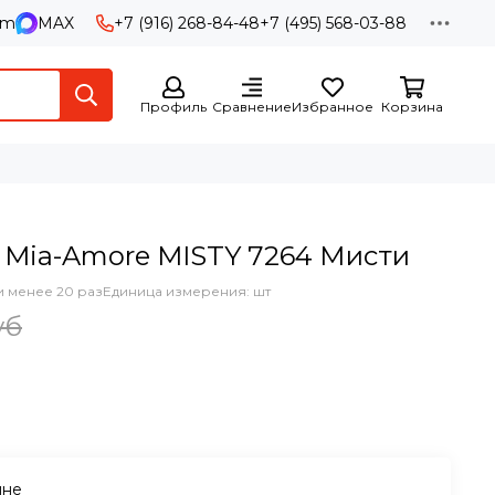
am
MAX
+7 (916) 268-84-48
+7 (495) 568-03-88
Профиль
Сравнение
Избранное
Корзина
 Mia-Amore MISTY 7264 Мисти
 менее 20 раз
Единица измерения: шт
уб
ине