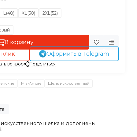
L(48)
XL(50)
2XL(52)
евый
В корзину
 клик
Оформить в Telegram
ать вопрос
Поделиться
женские
Mia-Amore
Шелк искусственный
та
го искусственного шелка и дополнены
.