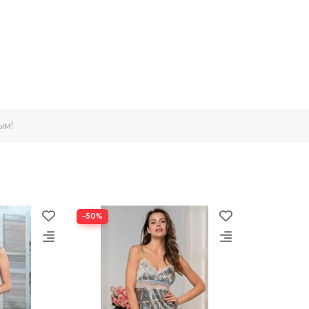
ым!
−50%