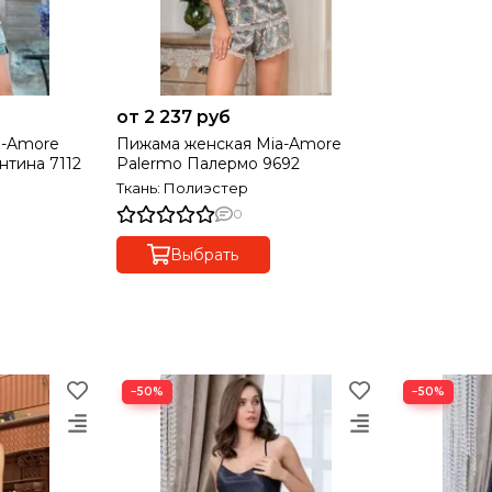
от 2 237 руб
a-Amore
Пижама женская Mia-Amore
тина 7112
Palermo Палермо 9692
Ткань: Полиэстер
0
Выбрать
−50%
−50%