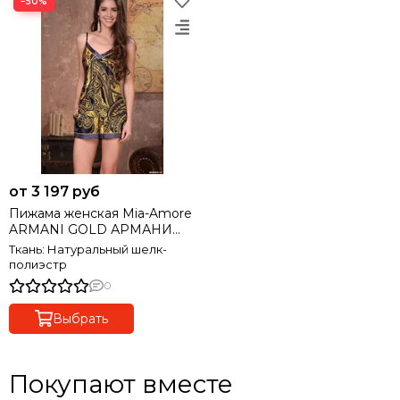
−50%
от 3 197 руб
Пижама женская Mia-Amore
ARMANI GOLD АРМАНИ
ГОЛД 3492
Ткань: Натуральный шелк-
полиэстр
0
Выбрать
Покупают вместе