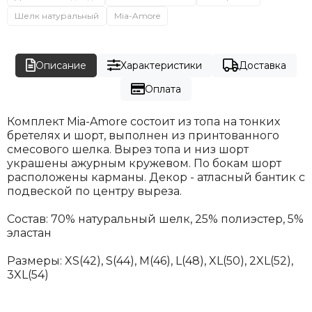
Шелк натуральный
Mia-Amore
Описание
Характеристики
Доставка
Оплата
Комплект Mia-Amore состоит из топа на тонких
бретелях и шорт, выполнен из принтованного
смесового шелка. Вырез топа и низ шорт
украшены ажурным кружевом. По бокам шорт
расположены карманы. Декор - атласный бантик с
подвеской по центру выреза.
Состав: 70% натуральный шелк, 25% полиэстер, 5%
эластан
Размеры:
XS(42), S(44), М(46), L(48), XL(50), 2XL(52),
3XL(54)