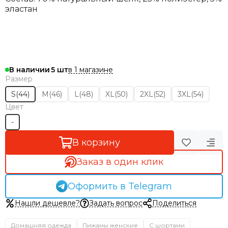
эластан
в 1 магазине
В наличии
5
Размер
S(44)
M(46)
L(48)
XL(50)
2XL(52)
3XL(54)
Цвет
-
В корзину
Заказ в один клик
Оформить в Telegram
Нашли дешевле?
Задать вопрос
Поделиться
Домашняя одежда
Пижамы женские
С шортами