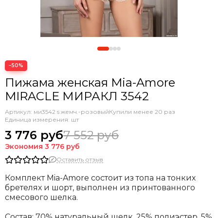
−50%
Пижама женская Mia-Amore
MIRACLE МИРАКЛ 3542
Артикул:
ми3542 s жемч.-розовый
Купили менее 20 раз
Единица измерения: шт
3 776 руб
7 552 руб
Экономия
3 776 руб
Оставить отзыв
Комплект Mia-Amore состоит из топа на тонких
бретелях и шорт, выполнен из принтованного
смесового шелка.
Состав: 70% натуральный шелк, 25% полиэстер, 5%