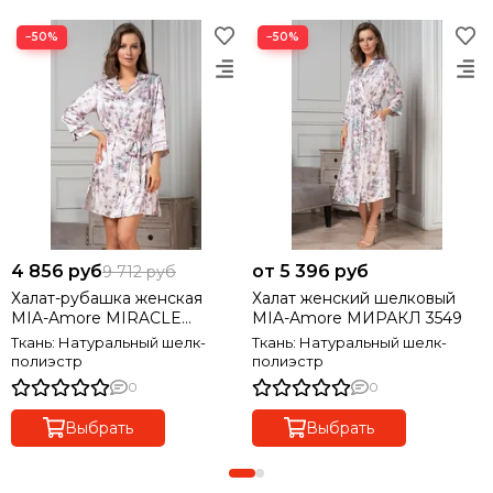
−50%
−50%
4 856 руб
от 5 396 руб
9 712 руб
Халат-рубашка женская
Халат женский шелковый
MIA-Amore MIRACLE
MIA-Amore МИРАКЛ 3549
МИРАКЛ 3547
Ткань: Натуральный шелк-
Ткань: Натуральный шелк-
полиэстр
полиэстр
0
0
Выбрать
Выбрать