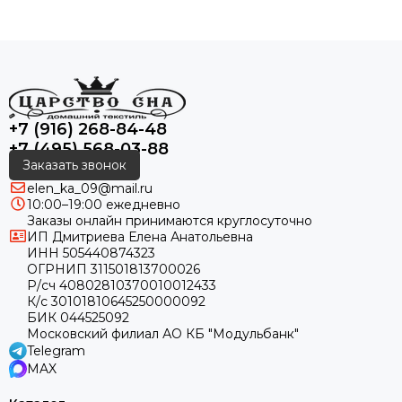
+7 (916) 268-84-48
+7 (495) 568-03-88
Заказать звонок
elen_ka_09@mail.ru
10:00–19:00 ежедневно
Заказы онлайн принимаются круглосуточно
ИП Дмитриева Елена Анатольевна
ИНН 505440874323
ОГРНИП 311501813700026
Р/сч 40802810370010012433
К/с 30101810645250000092
БИК 044525092
Московский филиал АО КБ "Модульбанк"
Telegram
MAX