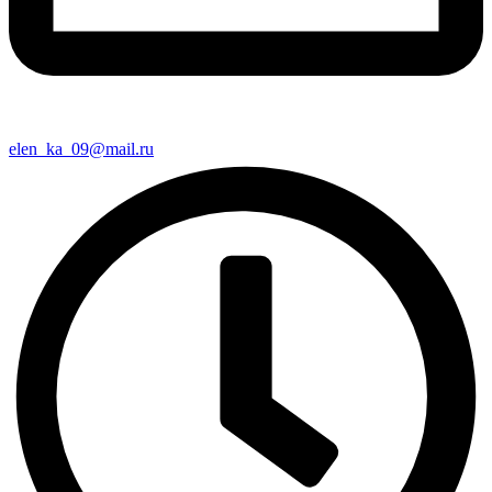
elen_ka_09@mail.ru