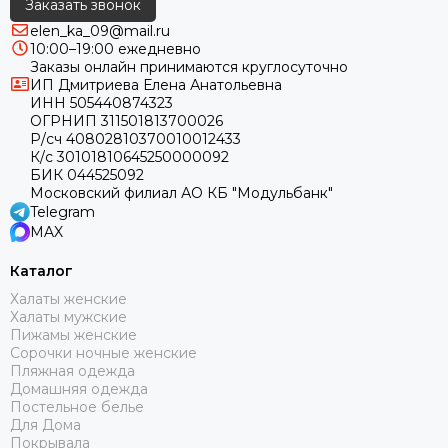
Заказать звонок
elen_ka_09@mail.ru
10:00–19:00 ежедневно
Заказы онлайн принимаются круглосуточно
ИП Дмитриева Елена Анатольевна
ИНН 505440874323
ОГРНИП 311501813700026
Р/сч 40802810370010012433
К/с 30101810645250000092
БИК 044525092
Московский филиал АО КБ "Модульбанк"
Telegram
MAX
Каталог
Халаты женские
Халаты мужские
Пижамы женские
Сорочки ночные женские
Пляжная одежда
Домашняя одежда
Постельное белье
Для Дома
Покрывала