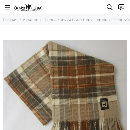
Пледы
Главная
Каталог
Пледы
INCALPACA Перу шерсть
Плед INC
Все товары
Для детей