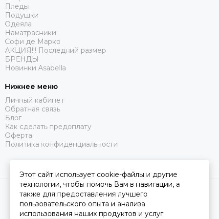
Пледы
Подушки
Одеяла
Наматрасники
Софи де Марко
АКЦИЯ!!! Последний размер
БРЕНДЫ
Новинки Asabella
Нижнее меню
Личный кабинет
Обратная связь
Блог
Как сделать предоплату
Оферта
Политика конфиденциальности
Этот сайт использует cookie-файлы и другие
технологии, чтобы помочь Вам в навигации, а
2026 © Царство Сна.
Карта сайта
также для предоставления лучшего
пользовательского опыта и анализа
использования наших продуктов и услуг.