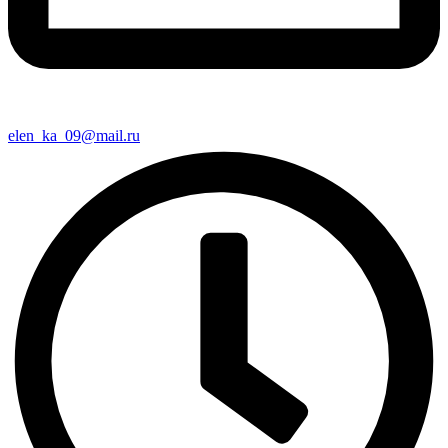
elen_ka_09@mail.ru