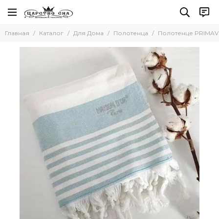
Для Дома
Главная
Каталог
Для Дома
Полотенца
Полотенце PRIMAV
Все товары
Полотенца
Наборы полотенец
Наборы салфеток
Кухонные полотенца
Для бани и сауны
Пляжные полотенца
Новогодние полотенца
Скатерти
Коврики
Фартуки
Одеяла и Подушки
Акссесуары