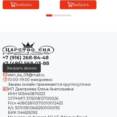
Выбрать
Выбрать
+7 (916) 268-84-48
+7 (495) 568-03-88
Заказать звонок
elen_ka_09@mail.ru
10:00–19:00 ежедневно
Заказы онлайн принимаются круглосуточно
ИП Дмитриева Елена Анатольевна
ИНН 505440874323
ОГРНИП 311501813700026
Р/сч 40802810370010012433
К/с 30101810645250000092
БИК 044525092