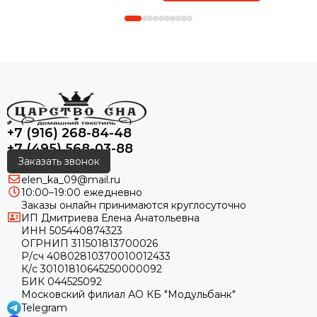
+7 (916) 268-84-48
+7 (495) 568-03-88
Заказать звонок
elen_ka_09@mail.ru
10:00–19:00 ежедневно
Заказы онлайн принимаются круглосуточно
ИП Дмитриева Елена Анатольевна
ИНН 505440874323
ОГРНИП 311501813700026
Р/сч 40802810370010012433
К/с 30101810645250000092
БИК 044525092
Московский филиал АО КБ "Модульбанк"
Telegram