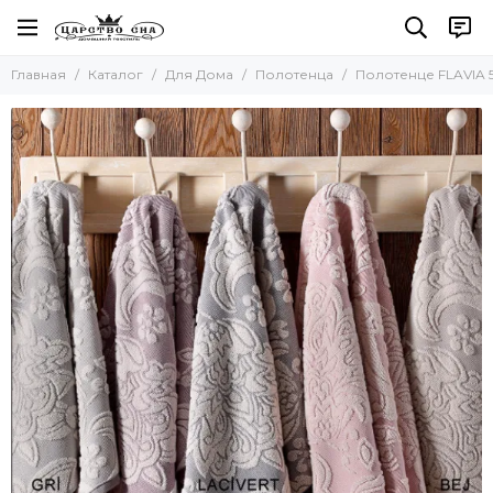
Для Дома
Главная
Каталог
Для Дома
Полотенца
Полотенце FLAVIA 
Все товары
Полотенца
Наборы полотенец
Наборы салфеток
Кухонные полотенца
Для бани и сауны
Пляжные полотенца
Новогодние полотенца
Скатерти
Коврики
Фартуки
Одеяла и Подушки
Акссесуары