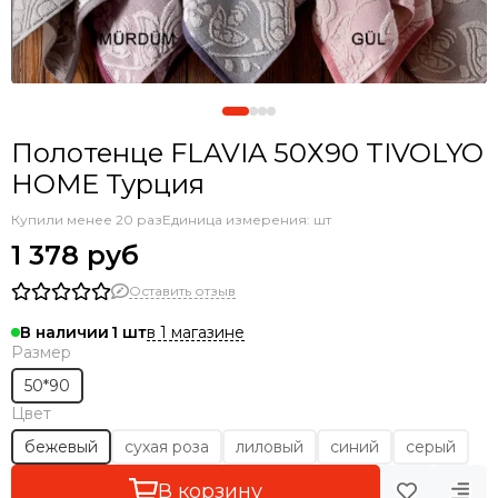
Полотенце FLAVIA 50Х90 TIVOLYO
HOME Турция
Купили менее 20 раз
Единица измерения: шт
1 378 руб
Оставить отзыв
в 1 магазине
В наличии
1
Размер
50*90
Цвет
бежевый
сухая роза
лиловый
синий
серый
В корзину