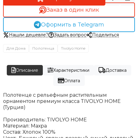
Заказ в один клик
Оформить в Telegram
Нашли дешевле?
Задать вопрос
Поделиться
Для Дома
Полотенца
Tivolyo Home
Описание
Характеристики
Доставка
Оплата
Полотенце с рельефным растительным
орнаментом
премиум класса TIVOLYO HOME
(Турция)
Производитель: TIVOLYO HOME
Материал: Махра
Состав: Хлопок 100%