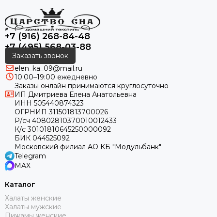
+7 (916) 268-84-48
+7 (495) 568-03-88
Заказать звонок
elen_ka_09@mail.ru
10:00–19:00 ежедневно
Заказы онлайн принимаются круглосуточно
ИП Дмитриева Елена Анатольевна
ИНН 505440874323
ОГРНИП 311501813700026
Р/сч 40802810370010012433
К/с 30101810645250000092
БИК 044525092
Московский филиал АО КБ "Модульбанк"
Telegram
MAX
Каталог
Халаты женские
Халаты мужские
Пижамы женские