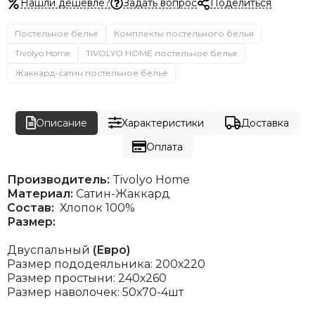
Нашли дешевле?
Задать вопрос
Поделиться
Постельное белье
Комплекты постельного белья
Tivolyo Home
TIVOLYO HOME постельное белье
Жаккард-сатин постельное белье
Описание
Характеристики
Доставка
Оплата
Производитель:
Tivolyo Home
Материал:
Сатин-Жаккард
Состав:
Хлопок 100%
Размер:
Двуспальный
(Евро)
Размер пододеяльника: 200х220
Размер простыни: 240х260
Размер наволочек: 50х70-4шт