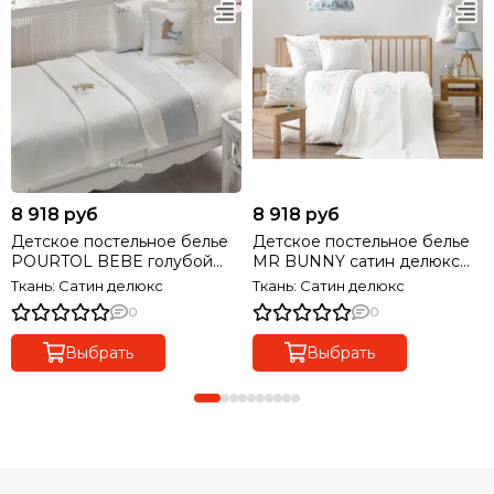
8 918 руб
8 918 руб
Детское постельное белье
Детское постельное белье
POURTOL BEBE голубой
MR BUNNY сатин делюкс
сатин делюкс TIVOLYO
TIVOLYO HOME Турция
Ткань: Сатин делюкс
Ткань: Сатин делюкс
HOME Турция
0
0
Выбрать
Выбрать