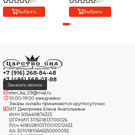
0
0
HOME Турция
Выбрать
Выбрать
+7 (916) 268-84-48
+7 (495) 568-03-88
Заказать звонок
elen_ka_09@mail.ru
10:00–19:00 ежедневно
Заказы онлайн принимаются круглосуточно
ИП Дмитриева Елена Анатольевна
ИНН 505440874323
ОГРНИП 311501813700026
Р/сч 40802810370010012433
К/с 30101810645250000092