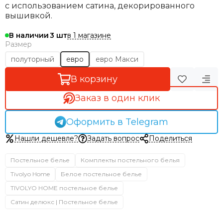
с использованием сатина, декорированного
вышивкой.
в 1 магазине
В наличии
3
Размер
полуторный
евро
евро Макси
В корзину
Заказ в один клик
Оформить в Telegram
Нашли дешевле?
Задать вопрос
Поделиться
Постельное белье
Комплекты постельного белья
Tivolyo Home
Белое постельное белье
TIVOLYO HOME постельное белье
Сатин делюкс | Постельное белье