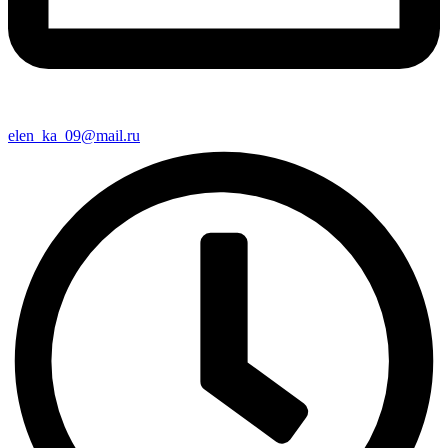
elen_ka_09@mail.ru