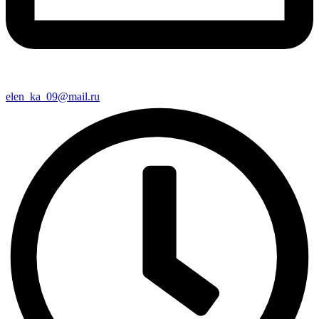
elen_ka_09@mail.ru