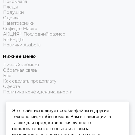
Покрывала
Пледы
Подушки
Одеяла
Наматрасники
Софи де Марко
АКЦИЯ!!! Последний размер
БРЕНДЫ
Новинки Asabella
Нижнее меню
Личный кабинет
Обратная связь
Блог
Как сделать предоплату
Оферта
Политика конфиденциальности
Этот сайт использует cookie-файлы и другие
технологии, чтобы помочь Вам в навигации, а
2026 © Царство Сна.
Карта сайта
также для предоставления лучшего
пользовательского опыта и анализа
использования наших продуктов и услуг.