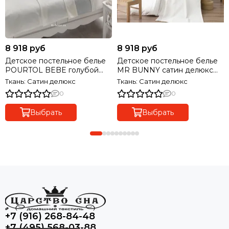
8 918 руб
8 918 руб
Детское постельное белье
Детское постельное белье
POURTOL BEBE голубой
MR BUNNY сатин делюкс
сатин делюкс TIVOLYO
TIVOLYO HOME Турция
Ткань: Сатин делюкс
Ткань: Сатин делюкс
HOME Турция
0
0
Выбрать
Выбрать
+7 (916) 268-84-48
+7 (495) 568-03-88