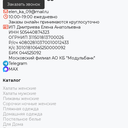
Заказать звонок
elen_ka_09@mail.ru
10:00–19:00 ежедневно
Заказы онлайн принимаются круглосуточно
ИП Дмитриева Елена Анатольевна
ИНН 505440874323
ОГРНИП 311501813700026
Р/сч 40802810370010012433
К/с 30101810645250000092
БИК 044525092
Московский филиал АО КБ "Модульбанк"
Telegram
MAX
Каталог
Халаты женские
Халаты мужские
Пижамы женские
Сорочки ночные женские
Пляжная одежда
Домашняя одежда
Постельное белье
Для Дома