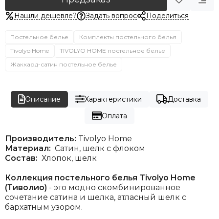
Нашли дешевле?
Задать вопрос
Поделиться
Постельное белье
Комплекты постельного белья
Tivolyo Home
TIVOLYO HOME постельное белье
Жаккард-сатин постельное белье
Описание
Характеристики
Доставка
Оплата
Производитель:
Tivolyo Home
Материал:
Сатин, шелк с флоком
Состав:
Хлопок, шелк
Коллекция постельного белья Tivolyo Home
(Тиволио)
- это модно скомбинированное
сочетание сатина и шелка, атласный шелк с
бархатным узором.